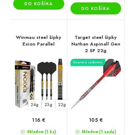
DO KOŠÍKA
DO KOŠÍKA
Winmau steel šípky
Target steel šípky
Exion Parallel
Nathan Aspinall Gen
2 SP 22g
Doprava zadarmo
24g
23g
22g
116 €
105 €
(1 ks)
(1 sada)
Skladom
Skladom