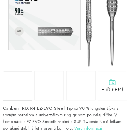
PRÍSLUŠENSTVO
OBLEČENIE
HRÁČI
ZĽAVY
TERČE A ŠÍPKY
DARČEKOVÉ POUKAZY
+ ďalšie (4)
NOVINKY
Kontakty
Hodnotenie obchodu
Caliburn RIX R4 EZ-EVO Steel Tip
sú 90 % tungsten šípky s
rovným barrelom a univerzálnym ring gripom po celej dĺžke. V
kombinácii s EZ-EVO Smooth hrotmi a SUP Tweenie No.6 letkami
ponúkajú stabilný let a presnú kontrolu.
Viac informácií