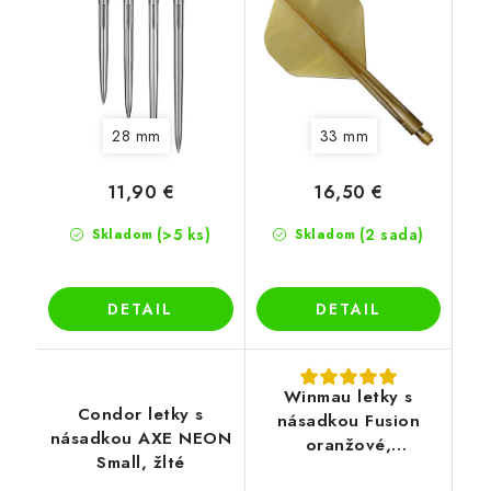
28 mm
33 mm
11,90 €
16,50 €
(>5 ks)
(2 sada)
Skladom
Skladom
DETAIL
DETAIL
Winmau letky s
Condor letky s
násadkou Fusion
násadkou AXE NEON
oranžové,
Small, žlté
štandardné letky