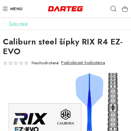
Prejsť
Hľad
na
obsah
Šípky steel
ŠÍPKY
Caliburn steel šípky RIX R4 EZ-
TERČE
EVO
DOPLNKY K TERČU
Podrobnosti hodnotenia
Neohodnotené
LETKY
NÁSADKY
HROTY
PUZDRÁ