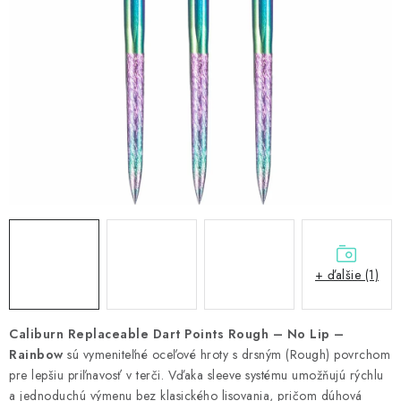
PRÍSLUŠENSTVO
OBLEČENIE
HRÁČI
ZĽAVY
TERČE A ŠÍPKY
DARČEKOVÉ POUKAZY
+ ďalšie (1)
NOVINKY
Kontakty
Hodnotenie obchodu
Caliburn Replaceable Dart Points Rough – No Lip –
Rainbow
sú vymeniteľné oceľové hroty s drsným (Rough) povrchom
pre lepšiu priľnavosť v terči. Vďaka sleeve systému umožňujú rýchlu
a jednoduchú výmenu bez klasického lisovania, pričom dúhová