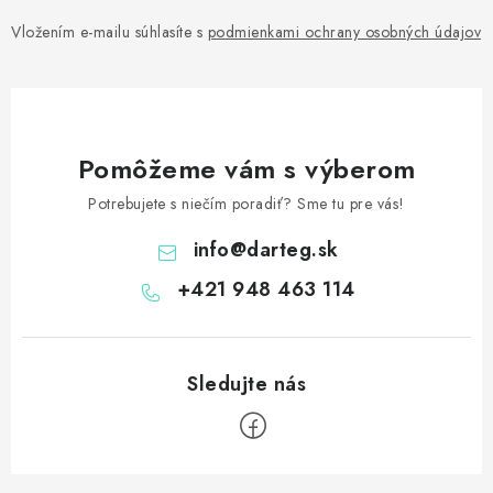
Vložením e-mailu súhlasíte s
podmienkami ochrany osobných údajov
Pomôžeme vám s výberom
Potrebujete s niečím poradiť? Sme tu pre vás!
info
@
darteg.sk
+421 948 463 114
Z