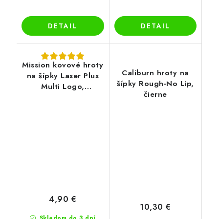
DETAIL
DETAIL
Mission kovové hroty
Caliburn hroty na
na šípky Laser Plus
šípky Rough-No Lip,
Multi Logo,
čierne
strieborné
4,90 €
10,30 €
Skladom do 3 dní