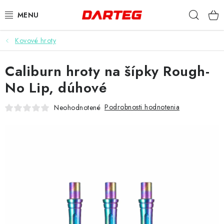
Prejsť
Hľad
na
obsah
Kovové hroty
ŠÍPKY
Caliburn hroty na šípky Rough-
TERČE
No Lip, dúhové
DOPLNKY K TERČU
Podrobnosti hodnotenia
Neohodnotené
LETKY
NÁSADKY
HROTY
PUZDRÁ