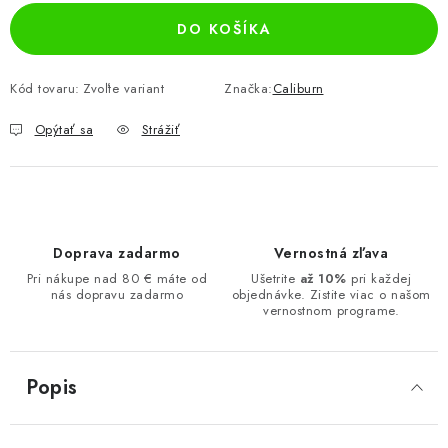
DO KOŠÍKA
Kód tovaru:
Zvoľte variant
Značka:
Caliburn
Opýtať sa
Strážiť
Doprava zadarmo
Vernostná zľava
Pri nákupe nad 80 € máte od
Ušetrite
až 10%
pri každej
nás dopravu zadarmo
objednávke. Zistite viac o našom
vernostnom programe.
Popis