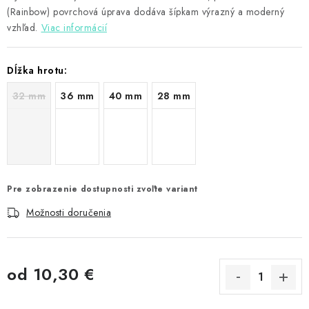
(Rainbow) povrchová úprava dodáva šípkam výrazný a moderný
vzhľad.
Viac informácií
Dĺžka hrotu:
32 mm
36 mm
40 mm
28 mm
Pre zobrazenie dostupnosti zvoľte variant
Možnosti doručenia
od
10,30 €
Jednotková cena: