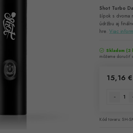
Shot Turbo Da
šípok s dvoma r
údržbu aj finál
hre.
Viac inform
Skladom
(3 
15,16 €
Jednotková 
Kód tovaru:
SH-S