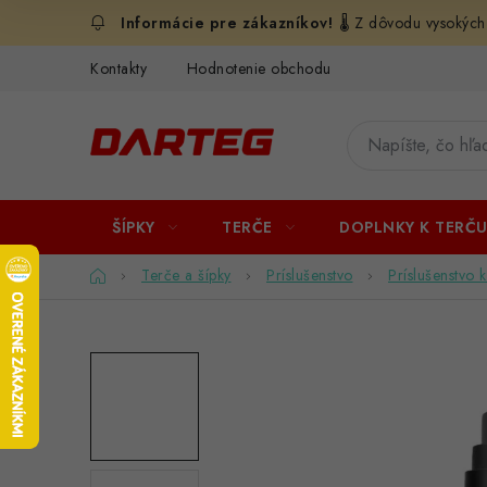
Prejsť
🌡️ Z dôvodu vysokých
na
obsah
Kontakty
Hodnotenie obchodu
ŠÍPKY
TERČE
DOPLNKY K TERČ
Domov
Terče a šípky
Príslušenstvo
Príslušenstvo 