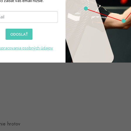
čí zadať váš email nižšie.
očet odrazov (bounce-outov)
cenia rekreační aj súťažní
ODOSLAŤ
spracovania osobných údajov
nie hrotov