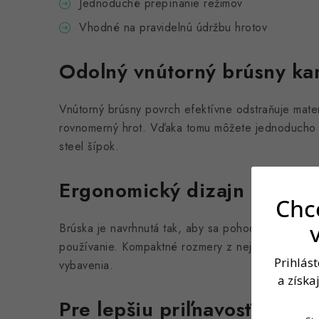
Jednoduché prepínanie režimov
Vhodné na pravidelnú údržbu hrotov
Odolný vnútorný brúsny k
Vnútorný brúsny povrch efektívne odstraňuje mater
rovnomerný hrot. Vďaka tomu môžete jednoducho o
steel šípok.
Ergonomický dizajn
Chce
Brúska je navrhnutá tak, aby sa pohodlne držala 
používanie. Kompaktné rozmery z nej robia prakti
Prihlás
vybavenia.
a získa
Pre lepšiu priľnavosť v terč