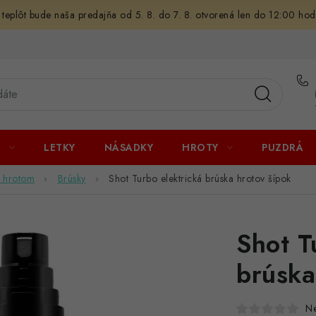
 teplôt bude naša predajňa od 5. 8. do 7. 8. otvorená len do 12:00 hod
U
LETKY
NÁSADKY
HROTY
PUZDRÁ
k hrotom
Brúsky
Shot Turbo elektrická brúska hrotov šípok
Shot T
brúska
N