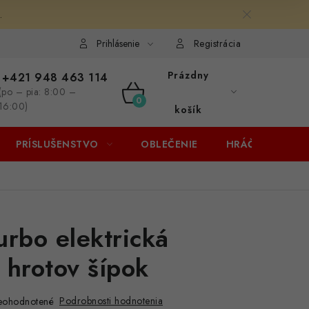
.
Prihlásenie
Registrácia
Prázdny
+421 948 463 114
(po – pia: 8:00 –
NÁKUPNÝ
16:00)
košík
KOŠÍK
PRÍSLUŠENSTVO
OBLEČENIE
HRÁČI
ZĽA
urbo elektrická
 hrotov šípok
Podrobnosti hodnotenia
eohodnotené