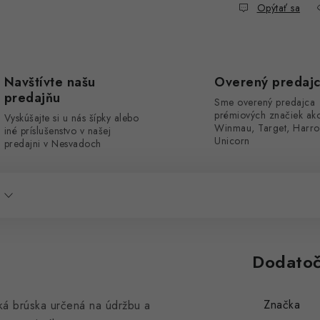
Opýtať sa
Navštívte našu
Overený predaj
predajňu
Sme overený predajca
prémiových značiek ak
Vyskúšajte si u nás šípky alebo
Winmau, Target, Harro
iné príslušenstvo v našej
Unicorn
predajni v Nesvadoch
Dodatoč
Značka
cká brúska určená na údržbu a