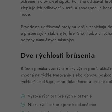
ostrenie hrotov steel šípok. Pomáha udržiavať hro
zlepšuje ich priľnavosť v terči a zabezpečuje konz
hode.
Pravidelne udržiavané hroty sa lepšie zapichujú do 
a prispievajú k stabilnejšej hre. Shot Turbo umož
potreby manuálnych nástrojov.
Dve rýchlosti brúsenia
Brúska ponúka vysoký aj nízky výkon podľa aktuálne
vhodná na rýchle tvarovanie alebo obnovu poškoden
rýchlosť umožňuje jemné dokončenie a presné dol
Vysoká rýchlosť pre rýchle ostrenie
Nízka rýchlosť pre jemné dokončenie