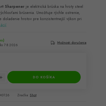
rt Sharpener
je elektrická brúska na hroty steel
ýchlosťami brúsenia. Umožňuje rýchle ostrenie,
ne doladenie hrotov pre konzistentnejší výkon pri
ácií
ks)
Možnosti doručenia
7.8.2026
cena:
DO KOŠÍKA
M0126
Značka:
Shot