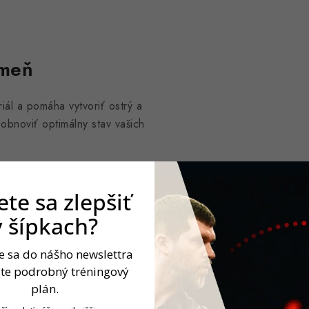
ameň
iál a pomáha vytvoriť ostrý a
bnoviť optimálny stav vašich
te sa zlepšiť
v šípkach?
v ruke a umožňovala bezpečné
cký doplnok do každého dart
te sa do nášho newslettra
jte podrobný tréningový
plán.
i