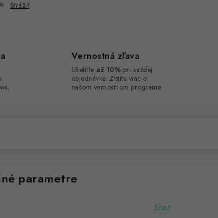
Strážiť
ca
Vernostná zľava
Ušetrite
až 10%
pri každej
o
objednávke. Zistite viac o
ws,
našom vernostnom programe.
né parametre
Shot