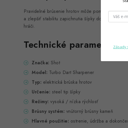
Sta
Pravidelné brúsenie hrotov môže pomôcť znížiť p
a zlepšiť stabilitu zapichnutia šípky do terča. To o
hráči.
Technické parametre
Zásady 
Značka:
Shot
Model:
Turbo Dart Sharpener
Typ:
elektrická brúska hrotov
Určenie:
steel tip šípky
Režimy:
vysoká / nízka rýchlosť
Brúsny systém:
vnútorný brúsny kameň
Hlavné použitie:
ostrenie, údržba a dokonče