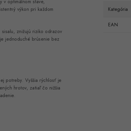
ty v optimálnom stave,
istentný výkon pri každom
Kategória
EAN
sisalu, znižujú riziko odrazov
ňuje jednoduché brúsenie bez
j potreby. Vyššia rýchlosť je
ých hrotov, zatiaľ čo nižšia
adenie.