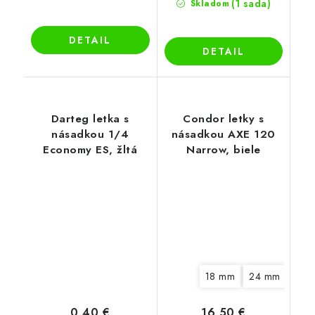
(1 sada)
Skladom
DETAIL
DETAIL
Darteg letka s
Condor letky s
násadkou 1/4
násadkou AXE 120
Economy ES, žltá
Narrow, biele
18 mm
24 mm
30 
0,40 €
16,50 €