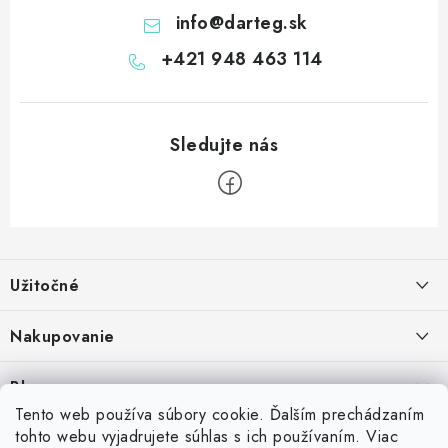
info
@
darteg.sk
+421 948 463 114
Z
á
Užitočné
p
ä
Kontakt
Nakupovanie
t
O nás
i
Ako nakupovať
Blog
e
Vernostný program
Možnosti dopravy
Tento web používa súbory cookie. Ďalším prechádzaním
Skrutkovacie hroty na šípky: Swiss Point, Switch Point, Quick Point a
tohto webu vyjadrujete súhlas s ich používaním. Viac
Príďte si vyskúšať šípky
Spolupráca s klubmi