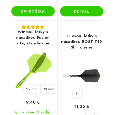
DO KOŠÍKA
DETAIL
Winmau letky s
Cuesoul letky s
násadkou Fusion
násadkou ROST T19
žlté, štandardné
Slim čierne
letky No2
22 mm
28 mm
34 mm
L
9,40 €
11,35 €
(3 sada)
Skladom