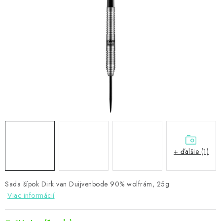
PRÍSLUŠENSTVO
OBLEČENIE
HRÁČI
ZĽAVY
TERČE A ŠÍPKY
DARČEKOVÉ POUKAZY
+ ďalšie (1)
NOVINKY
Kontakty
Hodnotenie obchodu
Sada šípok Dirk van Duijvenbode 90% wolfrám, 25g
Viac informácií