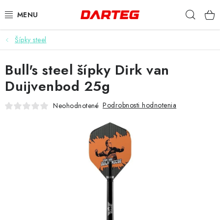
Prejsť
Hľad
na
obsah
Šípky steel
ŠÍPKY
Bull's steel šípky Dirk van
TERČE
Duijvenbod 25g
DOPLNKY K TERČU
Podrobnosti hodnotenia
Neohodnotené
LETKY
NÁSADKY
HROTY
PUZDRÁ