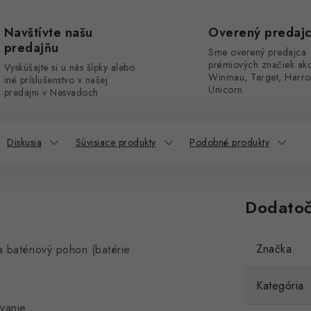
Navštívte našu
Overený predaj
predajňu
Sme overený predajca
prémiových značiek ak
Vyskúšajte si u nás šípky alebo
Winmau, Target, Harro
iné príslušenstvo v našej
Unicorn
predajni v Nesvadoch
Diskusia
Súvisiace produkty
Podobné produkty
Dodatoč
Značka
a batériový pohon (batérie
Kategória
vanie.