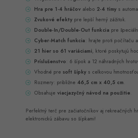
Hra pre 1-4 hráčov
alebo
2-4 tímy
s automa
Zvukové efekty
pre lepší herný zážitok.
Double-In/Double-Out funkcia
pre špeciáln
Cyber-Match funkcia
: hrajte proti počítaču 
21 hier so 61 variáciami
, ktoré poskytujú ho
Príslušenstvo
: 6 šípok a 12 náhradných hroto
Vhodné pre
soft šípky
s celkovou hmotnosťo
Rozmery: približne
46,5 cm x 40,5 cm
.
Obsahuje
viacjazyčný návod na použitie
.
Perfektný terč pre začiatočníkov aj rekreačných hr
elektronickú zábavu so šípkami!