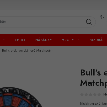
U
LETKY
NÁSADKY
HROTY
PUZDRÁ
Bull's elektronický terč Matchpoint
Bull's 
Matchp
N
Elektronický te