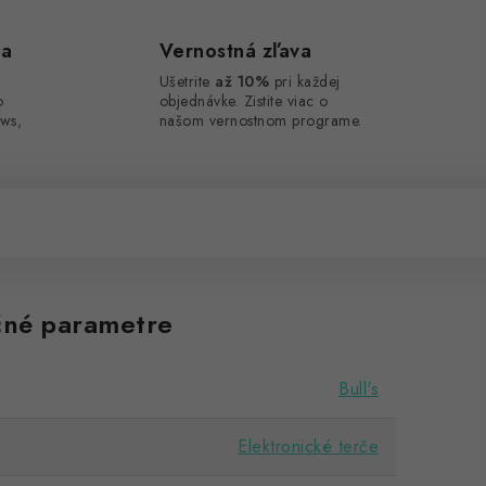
ca
Vernostná zľava
Ušetrite
až 10%
pri každej
o
objednávke. Zistite viac o
ws,
našom vernostnom programe.
né parametre
Bull's
Elektronické terče