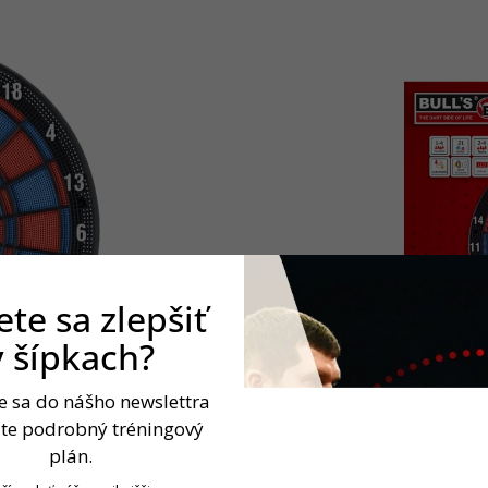
te sa zlepšiť
v šípkach?
te sa do nášho newslettra
jte podrobný tréningový
plán.