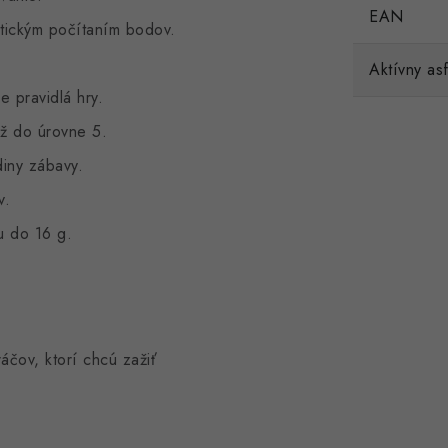
EAN
tickým počítaním bodov.
Aktívny asf
e pravidlá hry.
až do úrovne 5.
diny zábavy.
v.
u do 16 g.
áčov, ktorí chcú zažiť