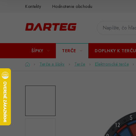
Prejsť
Kontakty
Hodnotenie obchodu
na
obsah
ŠÍPKY
TERČE
DOPLNKY K TERČ
Domov
Terče a šípky
Terče
Elektronické terče