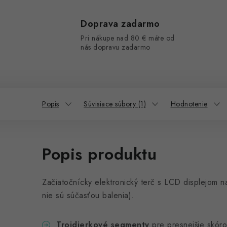
Doprava zadarmo
Pri nákupe nad 80 € máte od
nás dopravu zadarmo
Popis
Súvisiace súbory (1)
Hodnotenie
Popis produktu
Začiatočnícky elektronický terč s LCD displejom n
nie sú súčasťou balenia).
Trojdierkové segmenty
pre presnejšie skóro