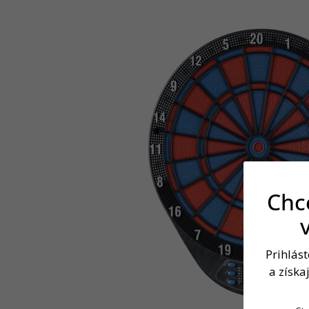
Chce
Prihlás
a získa