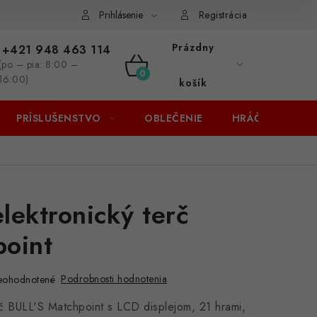
Prihlásenie
Registrácia
Prázdny
+421 948 463 114
(po – pia: 8:00 –
NÁKUPNÝ
16:00)
košík
KOŠÍK
PRÍSLUŠENSTVO
OBLEČENIE
HRÁČI
ZĽA
elektronický terč
oint
Podrobnosti hodnotenia
eohodnotené
rč BULL'S Matchpoint s LCD displejom, 21 hrami,