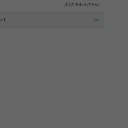
4022847679535
alt
nie