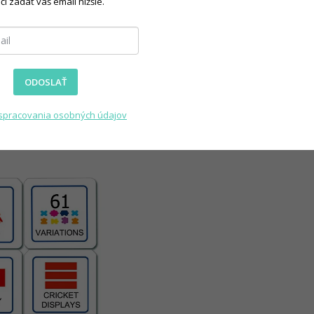
čí zadať váš email nižšie.
ODOSLAŤ
spracovania osobných údajov