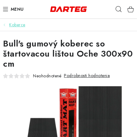
Prejsť
Hľad
na
obsah
Koberce
ŠÍPKY
Bull's gumový koberec so
TERČE
štartovacou lištou Oche 300x90
DOPLNKY K TERČU
cm
LETKY
Podrobnosti hodnotenia
Neohodnotené
NÁSADKY
HROTY
PUZDRÁ