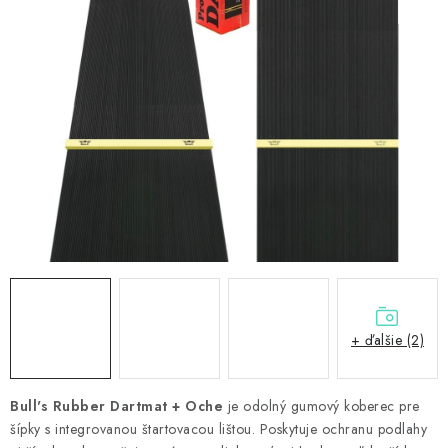
PRÍSLUŠENSTVO
OBLEČENIE
HRÁČI
ZĽAVY
TERČE A ŠÍPKY
DARČEKOVÉ POUKAZY
NOVINKY
+ ďalšie (2)
Kontakty
Hodnotenie obchodu
Bull's Rubber Dartmat + Oche
je odolný gumový koberec pre
šípky s integrovanou štartovacou lištou. Poskytuje ochranu podlahy