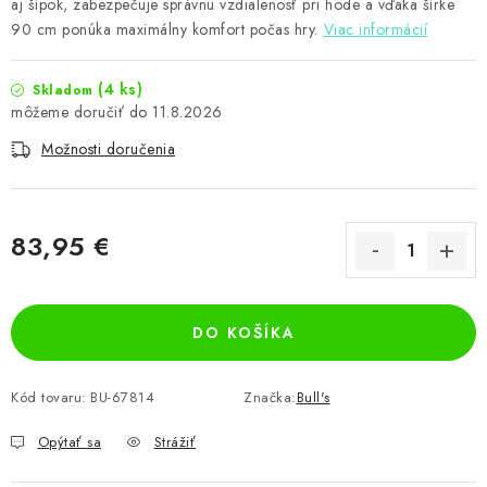
aj šípok, zabezpečuje správnu vzdialenosť pri hode a vďaka šírke
90 cm ponúka maximálny komfort počas hry.
Viac informácií
(4 ks)
Skladom
11.8.2026
Možnosti doručenia
83,95 €
Jednotková cena:
DO KOŠÍKA
Kód tovaru:
BU-67814
Značka:
Bull's
Opýtať sa
Strážiť