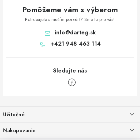
Pomôžeme vám s výberom
Potrebujete s niečím poradiť? Sme tu pre vás!
info
@
darteg.sk
+421 948 463 114
Z
á
Užitočné
p
ä
Kontakt
Nakupovanie
t
O nás