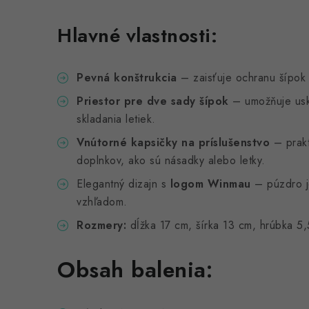
Hlavné vlastnosti:
Pevná konštrukcia
– zaisťuje ochranu šípok
Priestor pre dve sady šípok
– umožňuje uskl
skladania letiek.
Vnútorné kapsičky na príslušenstvo
– prakt
doplnkov, ako sú násadky alebo letky.
Elegantný dizajn s
logom Winmau
– púzdro j
vzhľadom.
Rozmery:
dĺžka 17 cm, šírka 13 cm, hrúbka 5,
Obsah balenia: