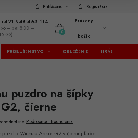
Prihlásenie
Registrácia
Prázdny
+421 948 463 114
(po – pia: 8:00 –
NÁKUPNÝ
16:00)
košík
KOŠÍK
PRÍSLUŠENSTVO
OBLEČENIE
HRÁČI
ZĽA
u puzdro na šípky
G2, čierne
Podrobnosti hodnotenia
eohodnotené
 púzdro Winmau Armor G2 v čiernej farbe