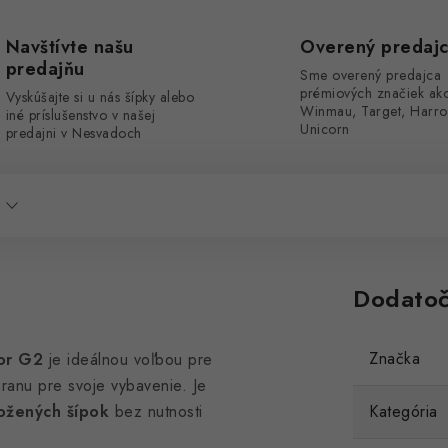
Navštívte našu
Overený predaj
predajňu
Sme overený predajca
prémiových značiek ak
Vyskúšajte si u nás šípky alebo
Winmau, Target, Harro
iné príslušenstvo v našej
Unicorn
predajni v Nesvadoch
Dodatoč
Značka
or G2
je ideálnou voľbou pre
hranu pre svoje vybavenie. Je
ožených šípok
bez nutnosti
Kategória