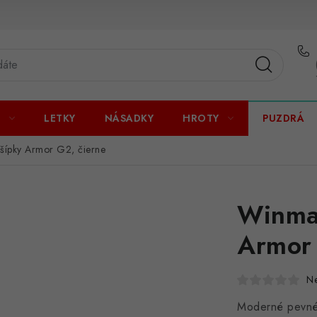
U
LETKY
NÁSADKY
HROTY
PUZDRÁ
šípky Armor G2, čierne
Winma
Armor 
N
Moderné pevné