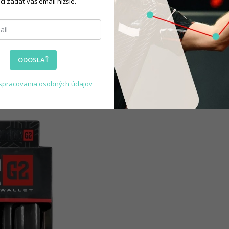
čí zadať váš email nižšie.
ODOSLAŤ
spracovania osobných údajov