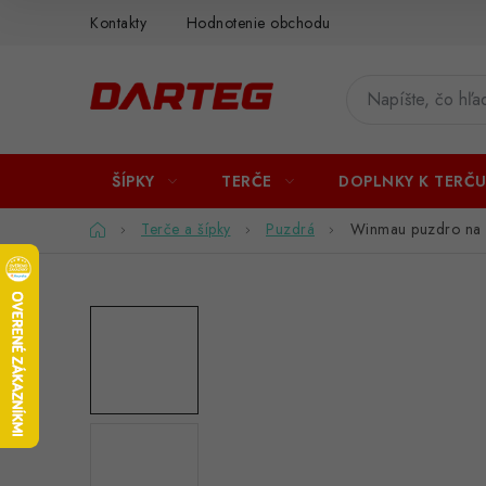
Prejsť
Kontakty
Hodnotenie obchodu
na
obsah
ŠÍPKY
TERČE
DOPLNKY K TERČ
Domov
Terče a šípky
Puzdrá
Winmau puzdro na 