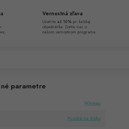
ca
Vernostná zľava
Ušetrite
až 10%
pri každej
o
objednávke. Zistite viac o
ws,
našom vernostnom programe.
né parametre
Winmau
Puzdrá na šípky