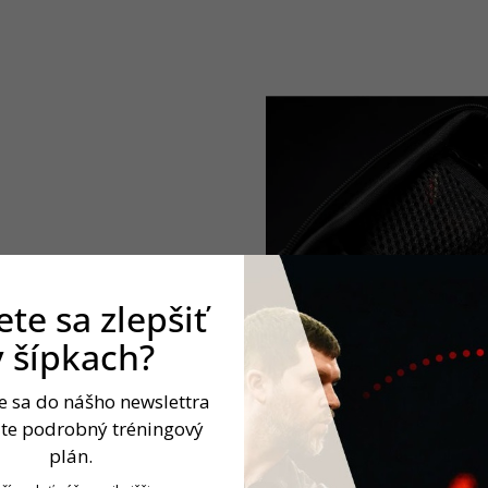
te sa zlepšiť
v šípkach?
te sa do nášho newslettra
jte podrobný tréningový
plán.