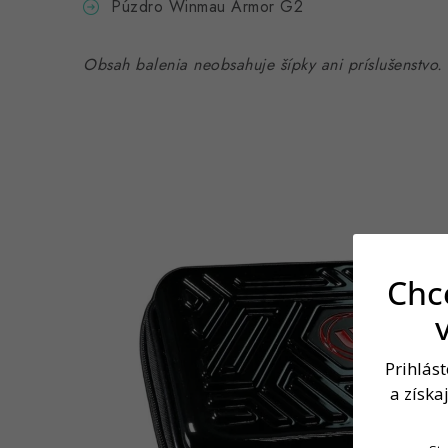
Púzdro Winmau Armor G2
Obsah balenia neobsahuje šípky ani príslušenstvo.
Chce
Prihlás
a získa