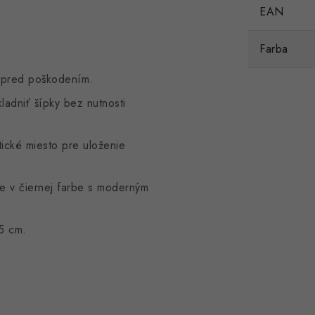
EAN
Farba
 pred poškodením.
adniť šípky bez nutnosti
ické miesto pre uloženie
e v čiernej farbe s moderným
5 cm.