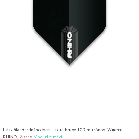
PRÍSLUŠENSTVO
OBLEČENIE
HRÁČI
ZĽAVY
TERČE A ŠÍPKY
DARČEKOVÉ POUKAZY
NOVINKY
Kontakty
Hodnotenie obchodu
Letky štandardného tvaru, extra hrubé 100 mikrónov, Winmau
RHINO, čierne
Viac informácií