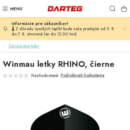
Prejsť
Hľad
na
obsah
ŠÍPKY
🌡️ Z dôvodu vysokých teplôt bude naša predajňa od 5. 8.
do 7. 8. otvorená len do 12:00 hod.
TERČE
Štandardné letky
DOPLNKY K TERČU
Winmau letky RHINO, čierne
LETKY
Podrobnosti hodnotenia
Neohodnotené
NÁSADKY
HROTY
PUZDRÁ