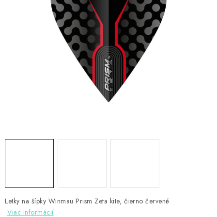
PRÍSLUŠENSTVO
OBLEČENIE
HRÁČI
ZĽAVY
TERČE A ŠÍPKY
DARČEKOVÉ POUKAZY
NOVINKY
Kontakty
Hodnotenie obchodu
Letky na šípky Winmau Prism Zeta kite, čierno červené
Viac informácií