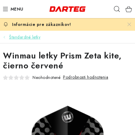
Prejsť
Hľad
na
obsah
ŠÍPKY
Štandardné letky
TERČE
Winmau letky Prism Zeta kite,
DOPLNKY K TERČU
čierno červené
LETKY
Podrobnosti hodnotenia
Neohodnotené
NÁSADKY
HROTY
PUZDRÁ