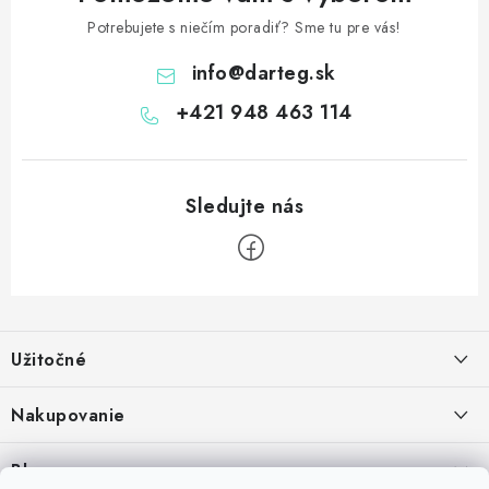
Potrebujete s niečím poradiť? Sme tu pre vás!
info
@
darteg.sk
+421 948 463 114
Z
á
Užitočné
p
ä
Kontakt
Nakupovanie
t
O nás
i
Ako nakupovať
Blog
Vernostný program