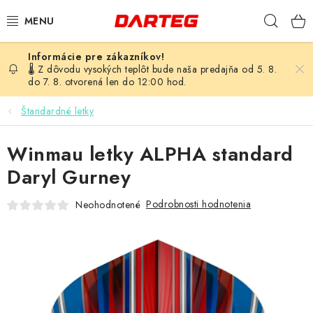
Prejsť
Hľad
na
obsah
ŠÍPKY
🌡️ Z dôvodu vysokých teplôt bude naša predajňa od 5. 8.
do 7. 8. otvorená len do 12:00 hod.
TERČE
Štandardné letky
DOPLNKY K TERČU
Winmau letky ALPHA standard
LETKY
Daryl Gurney
Podrobnosti hodnotenia
Neohodnotené
NÁSADKY
HROTY
PUZDRÁ