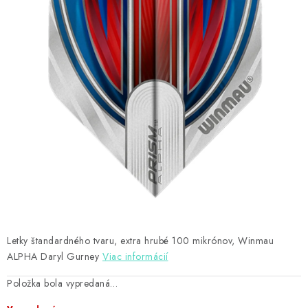
PRÍSLUŠENSTVO
OBLEČENIE
HRÁČI
ZĽAVY
TERČE A ŠÍPKY
DARČEKOVÉ POUKAZY
NOVINKY
Letky štandardného tvaru, extra hrubé 100 mikrónov, Winmau
Kontakty
Hodnotenie obchodu
ALPHA Daryl Gurney
Viac informácií
Položka bola vypredaná…