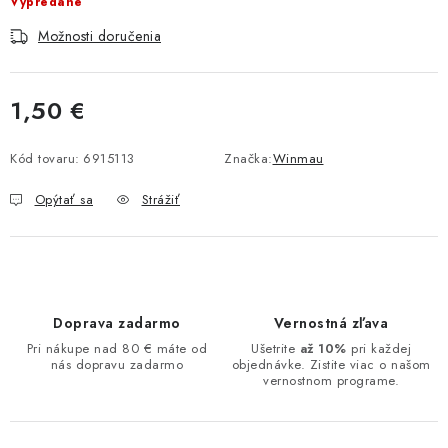
Vypredané
Možnosti doručenia
1,50 €
Jednotková cena:
Kód tovaru:
6915113
Značka:
Winmau
Opýtať sa
Strážiť
Doprava zadarmo
Vernostná zľava
Pri nákupe nad 80 € máte od
Ušetrite
až 10%
pri každej
nás dopravu zadarmo
objednávke. Zistite viac o našom
vernostnom programe.