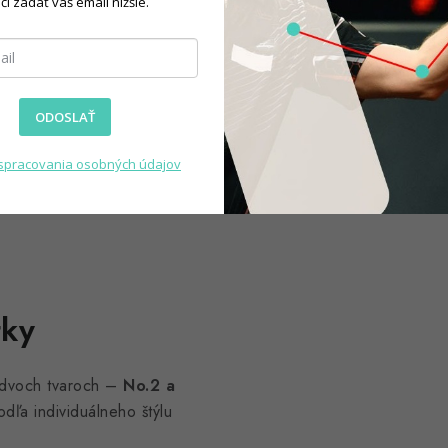
čí zadať váš email nižšie.
y (34 mm)
, ktoré kombinujú
teľný vrch zaisťuje pevnejšie
ODOSLAŤ
spracovania osobných údajov
tky
dvoch tvaroch –
No.2 a
odľa individuálneho štýlu