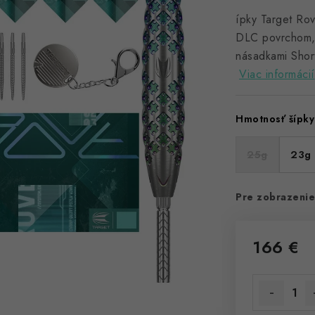
ípky Target Ro
DLC povrchom, 
násadkami Shor
Viac informácií
Hmotnosť šípky
25g
23g
Pre zobrazenie
166 €
Jednotková 