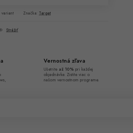
 variant
Značka:
Target
Strážiť
ca
Vernostná zľava
Ušetrite
až 10%
pri každej
o
objednávke. Zistite viac o
ws,
našom vernostnom programe.