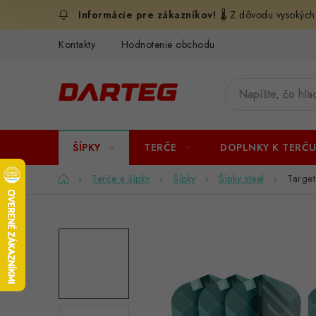
Prejsť
🌡️ Z dôvodu vysokých
na
obsah
Kontakty
Hodnotenie obchodu
ŠÍPKY
TERČE
DOPLNKY K TERČ
Domov
Terče a šípky
Šípky
Šípky steel
Target