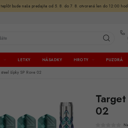
 teplôt bude naša predajňa od 5. 8. do 7. 8. otvorená len do 12:00 hod
U
LETKY
NÁSADKY
HROTY
PUZDRÁ
 steel šípky SP Rove 02
Target
02
N