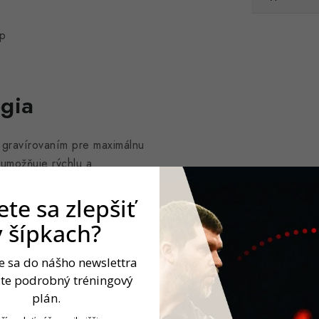
op
ógia
 gravírovaním pre maximálnu
 umožňuje rýchlu a
ástroja.
te sa zlepšiť
v šípkach?
rči
te sa do nášho newslettra
jte podrobný tréningový
plán.