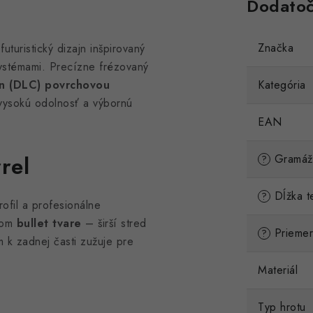
Dodatoč
Značka
futuristický dizajn inšpirovaný
systémami. Precízne frézovaný
n (DLC) povrchovou
Kategória
 vysokú odolnosť a výbornú
EAN
rel
Gramáž 
?
Dĺžka te
?
ofil a profesionálne
ckom
bullet tvare
– širší stred
Priemer 
?
 k zadnej časti zužuje pre
Materiál
Typ hrotu