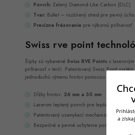
Povrch:
Zelený Diamond-Like Carbon (DLC)
Tvar:
Bullet – rozšírený stred pre pevný úch
Precízne frézovanie
pre výbornú priľnavosť
Swiss rve point technol
Šípky sú vybavené
Swiss RVE Points
s laserovým
priľnavosť v terči. Patentovaný Swiss Point systém
jednoduchú výmenu hrotov pomocou priloženého n
Chce
Dĺžky hrotov:
26 mm a 30 mm
Laserom leptaný povrch pre lepšie držanie v te
Prihlás
Patentovaný uzamykací mechanizmus
a získa
Bezpečné a pevné uchytenie počas hry