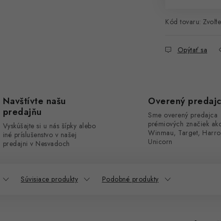
Kód tovaru:
Zvoľte
Opýtať sa
Navštívte našu
Overený predaj
predajňu
Sme overený predajca
prémiových značiek ak
Vyskúšajte si u nás šípky alebo
Winmau, Target, Harro
iné príslušenstvo v našej
Unicorn
predajni v Nesvadoch
Súvisiace produkty
Podobné produkty