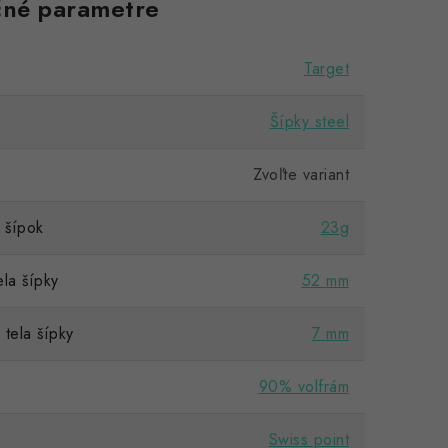
né parametre
Target
Šípky steel
Zvoľte variant
šípok
23g
la šípky
52 mm
tela šípky
7 mm
90% volfrám
Swiss point