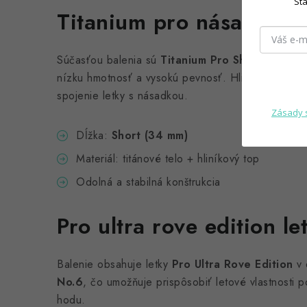
Sta
Titanium pro násadky
Súčasťou balenia sú
Titanium Pro Short násadk
nízku hmotnosť a vysokú pevnosť. Hliníkový vymeni
spojenie letky s násadkou.
Zásady 
Dĺžka:
Short (34 mm)
Materiál: titánové telo + hliníkový top
Odolná a stabilná konštrukcia
Pro ultra rove edition le
Balenie obsahuje letky
Pro Ultra Rove Edition
v 
No.6
, čo umožňuje prispôsobiť letové vlastnosti p
hodu.