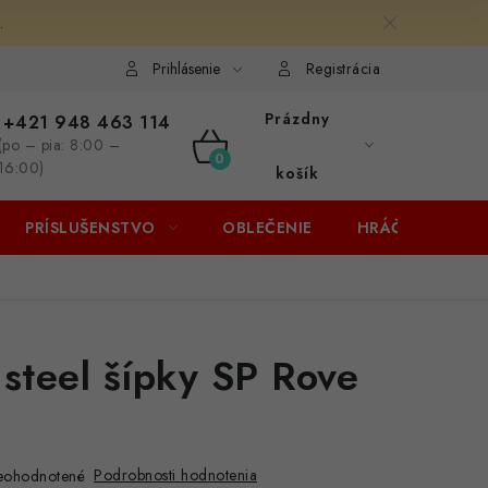
.
Prihlásenie
Registrácia
Prázdny
+421 948 463 114
(po – pia: 8:00 –
NÁKUPNÝ
16:00)
košík
KOŠÍK
PRÍSLUŠENSTVO
OBLEČENIE
HRÁČI
ZĽA
 steel šípky SP Rove
Podrobnosti hodnotenia
eohodnotené