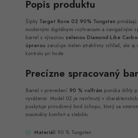
Popis produktu
Šípky
Target Rove 02 90% Tungsten
prinášajú 
modernými digitálnymi rozhraniami a navigačnými 
barrel s výraznou
zelenou Diamond-Like Carbo
úpravou
zaručuje nielen atraktívny vzhľad, ale aj
kontrolu pri hode.
Precízne spracovaný bar
Barrel v prevedení
90 % volfrám
ponúka štíhly pr
vyváženie. Model 02 je navrhnutý v charakteristi
poskytuje prirodzený bod úchopu, ktorý sa smerom
maximálny komfort a stabilitu.
Materiál:
90 % Tungsten