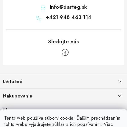
info
@
darteg.sk
+421 948 463 114
Z
á
Užitočné
p
ä
Kontakt
Nakupovanie
t
O nás
i
Ako nakupovať
Blog
e
Vernostný program
Možnosti dopravy
Tento web používa súbory cookie. Ďalším prechádzaním
Skrutkovacie hroty na šípky: Swiss Point, Switch Point, Quick Point a
tohto webu vyjadrujete súhlas s ich používaním. Viac
Príďte si vyskúšať šípky
Spolupráca s klubmi