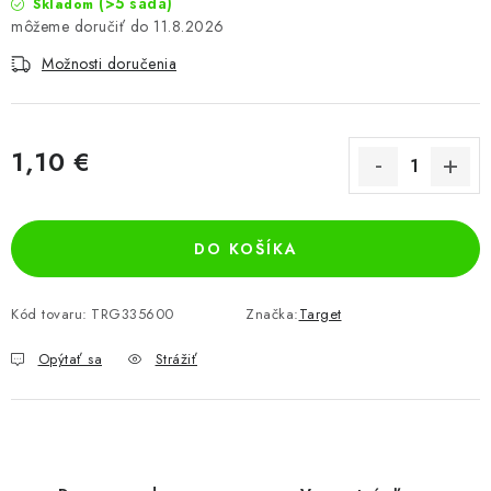
(>5 sada)
Skladom
11.8.2026
Možnosti doručenia
1,10 €
Jednotková cena:
DO KOŠÍKA
Kód tovaru:
TRG335600
Značka:
Target
Opýtať sa
Strážiť