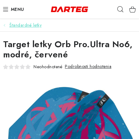
Prejsť
Hľad
na
obsah
Štandardné letky
ŠÍPKY
Target letky Orb Pro.Ultra No6,
TERČE
modré, červené
DOPLNKY K TERČU
Podrobnosti hodnotenia
Neohodnotené
LETKY
NÁSADKY
HROTY
PUZDRÁ