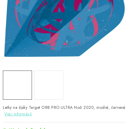
PRÍSLUŠENSTVO
OBLEČENIE
HRÁČI
ZĽAVY
TERČE A ŠÍPKY
DARČEKOVÉ POUKAZY
NOVINKY
Kontakty
Hodnotenie obchodu
Letky na šípky Target ORB PRO.ULTRA No6 2020, modré, červené
Viac informácií