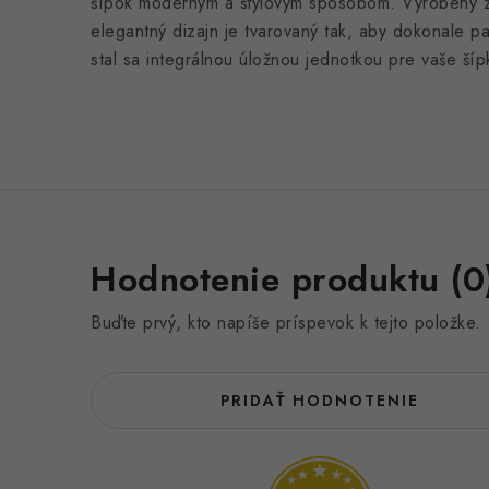
šípok moderným a štýlovým spôsobom. Vyrobený z 
elegantný dizajn je tvarovaný tak, aby dokonale p
stal sa integrálnou úložnou jednotkou pre vaše šíp
Hodnotenie produktu (0
Buďte prvý, kto napíše príspevok k tejto položke.
PRIDAŤ HODNOTENIE