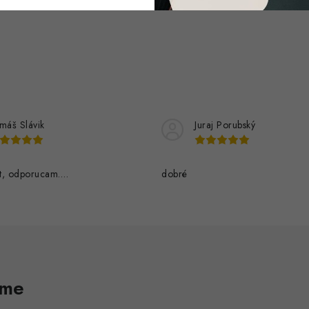
máš Slávik
Juraj Porubský
t, odporucam….
dobré
ame