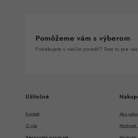
Pomôžeme vám s výberom
Potrebujete s niečím poradiť? Sme tu pre vás
Z
á
Užitočné
Nakup
p
ä
Kontakt
Ako naku
t
O nás
Možnosti
i
Vernostný program
Možnosti 