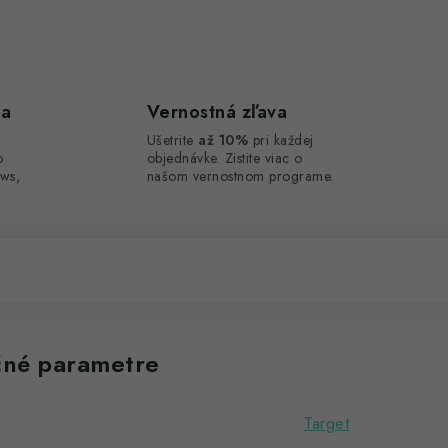
ca
Vernostná zľava
Ušetrite
až 10%
pri každej
o
objednávke. Zistite viac o
ws,
našom vernostnom programe.
né parametre
Target