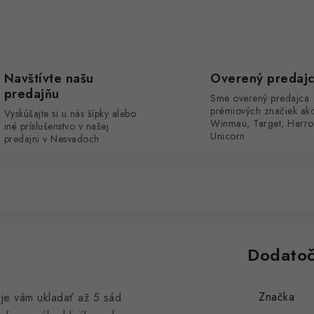
Navštívte našu
Overený predaj
predajňu
Sme overený predajca
prémiových značiek ak
Vyskúšajte si u nás šípky alebo
Winmau, Target, Harro
iné príslušenstvo v našej
Unicorn
predajni v Nesvadoch
Dodatoč
Značka
 vám ukladať až 5 sád