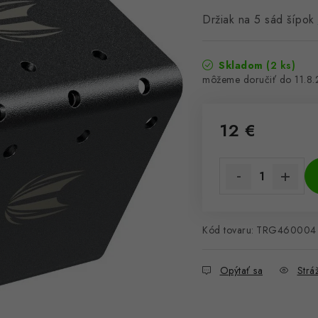
Držiak na 5 sád šípok
Skladom
(2 ks)
11.8
12 €
Jednotková cena:
Kód tovaru:
TRG460004
Opýtať sa
Stráž