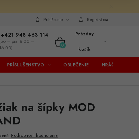
Prihlásenie
Registrácia
Prázdny
+421 948 463 114
(po – pia: 8:00 –
NÁKUPNÝ
16:00)
košík
KOŠÍK
PRÍSLUŠENSTVO
OBLEČENIE
HRÁČI
ZĽA
žiak na šípky MOD
AND
Podrobnosti hodnotenia
tené