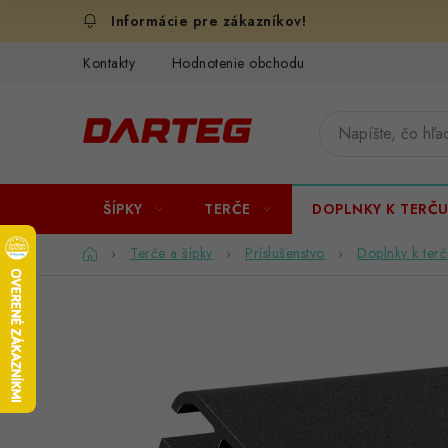
Prejsť
na
obsah
Kontakty
Hodnotenie obchodu
ŠÍPKY
TERČE
DOPLNKY K TERČ
Domov
Terče a šípky
Príslušenstvo
Doplnky k terč