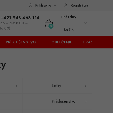
Prihlásenie
Registrácia
Prázdny
+421 948 463 114
(po – pia: 8:00 –
NÁKUPNÝ
16:00)
košík
KOŠÍK
PRÍSLUŠENSTVO
OBLEČENIE
HRÁČI
ZĽA
ky
Letky
Príslušenstvo