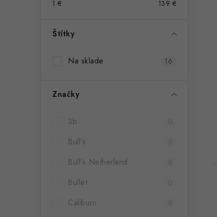
1
€
139
€
Štítky
Na sklade
16
Značky
t
3b
0
Bull's
0
Bull's Netherland
0
Bullet
0
Caliburn
0