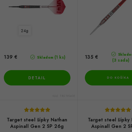
r
r
o
o
d
d
24g
u
u
k
k
Sklado
139 €
135 €
(1 ks)
Skladom
(3 sada)
t
o
o
DETAIL
DO KOŠÍKA
v
v
Kód:
TRG190405
Target steel šípky Nathan
Target steel šípky
Aspinall Gen 2 SP 26g
Aspinall Gen 2 S