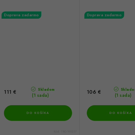
Doprava zadarmo
Doprava zadarmo
Skladom
Sklado
111 €
106 €
(1 sada)
(1 sada)
DO KOŠÍKA
DO KOŠÍKA
Kód:
TRG190257