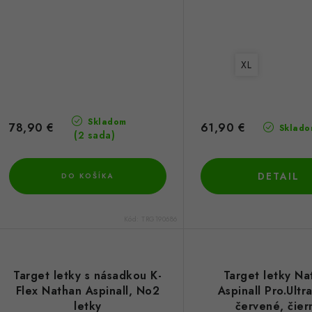
XL
Skladom
78,90 €
61,90 €
Sklado
(2 sada)
DETAIL
DO KOŠÍKA
Kód:
TRG190686
Target letky s násadkou K-
Target letky Na
Flex Nathan Aspinall, No2
Aspinall Pro.Ult
letky
červené, čier