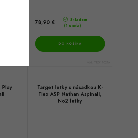
m
Skladom
78,90 €
(1 sada)
DO KOŠÍKA
Kód:
TRG190215
Kód:
TRG190216
 Play
Target letky s násadkou K-
ll
Flex ASP Nathan Aspinall,
No2 letky