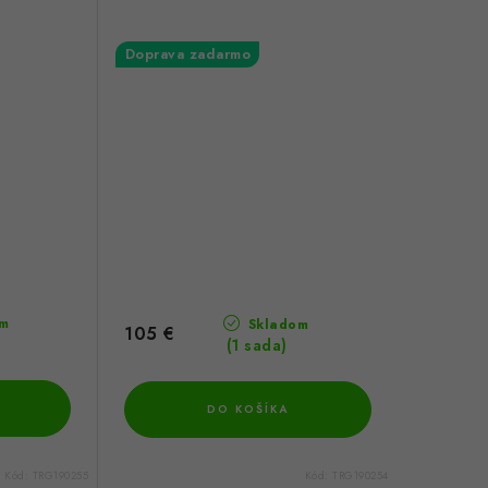
Doprava zadarmo
m
Skladom
105 €
(1 sada)
DO KOŠÍKA
Kód:
TRG190255
Kód:
TRG190254