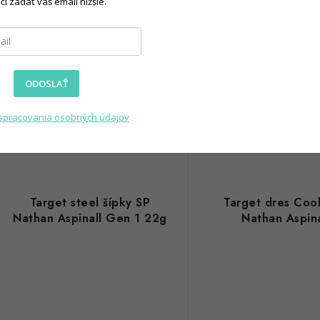
čí zadať váš email nižšie.
Sklado
79,90 €
78,90 €
(1 ks)
Skladom
(1 sada)
ODOSLAŤ
DO KOŠÍKA
DO KOŠÍKA
spracovania osobných údajov
Kód:
TRG190291
Target steel šípky SP
Target dres Cool
Nathan Aspinall Gen 1 22g
Nathan Aspina