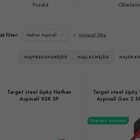
Puzdrá
Oblečeni
áš filter:
Nathan Aspinall
Vymazať filtre
R
NAJPREDÁVANEJŠIE
NAJLACNEJŠIE
NAJDRAH
a
V
d
ý
e
Target steel šípky Nathan
Target steel šípky
p
Aspinall 95K SP
Aspinall Gen 2 
n
i
s
Doprava zadarmo
e
p
p