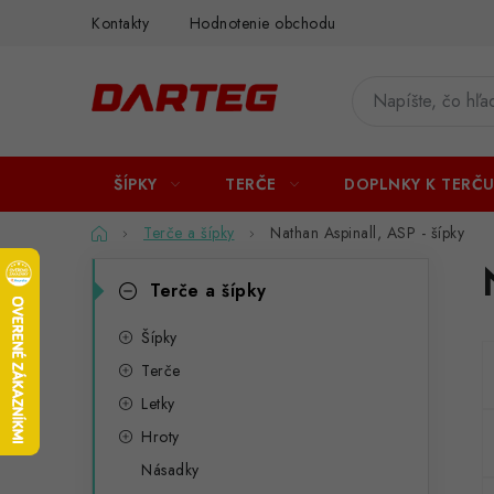
Prejsť
Kontakty
Hodnotenie obchodu
na
obsah
ŠÍPKY
TERČE
DOPLNKY K TERČ
Domov
Terče a šípky
Nathan Aspinall, ASP - šípky
B
K
Preskočiť
Terče a šípky
kategórie
a
o
t
Šípky
č
Terče
e
n
Letky
g
ý
Hroty
ó
Násadky
p