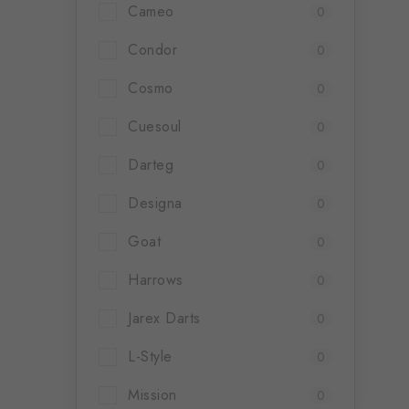
Cameo
0
Condor
0
Cosmo
0
Cuesoul
0
Darteg
0
Designa
0
Goat
0
Harrows
0
Jarex Darts
0
L-Style
0
Mission
0