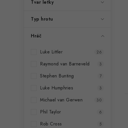
Tvar letky
Typ hrotu
Hráč
Luke Littler
26
Raymond van Barneveld
3
Stephen Bunting
7
Luke Humphries
3
Michael van Gerwen
30
Phil Taylor
6
Rob Cross
5