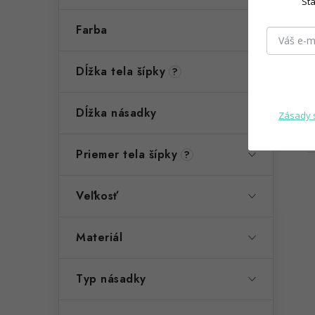
Sta
Farba
Dĺžka tela šípky
?
Dĺžka násadky
Zásady 
Priemer tela šípky
?
Veľkosť
Materiál
Typ násadky