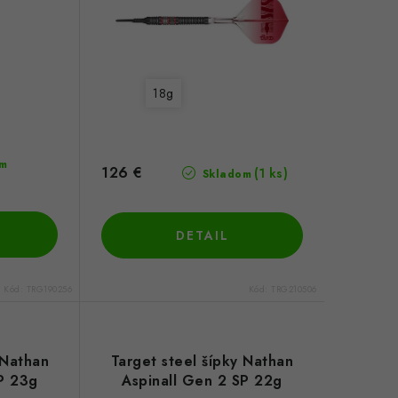
18g
m
126 €
(1 ks)
Skladom
DETAIL
Kód:
TRG190256
Kód:
TRG210506
 Nathan
Target steel šípky Nathan
P 23g
Aspinall Gen 2 SP 22g