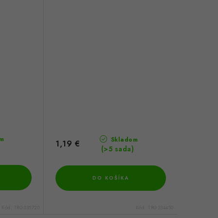
m
Skladom
1,19 €
(>5 sada)
DO KOŠÍKA
Kód:
TRG335720
Kód:
TRG334450