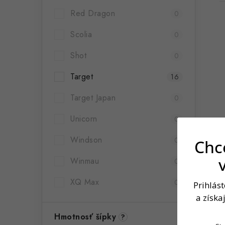
Red Dragon
0
Scolia
0
Shot
0
Target
16
Target Japan
0
Unicorn
0
Windson
0
Chce
Winmau
0
XQ Max
0
Prihlás
a získa
Hmotnosť šípky
?