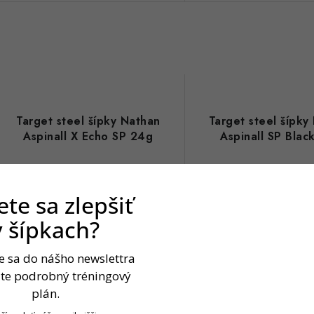
Target steel šípky Nathan
Target steel šípky
Aspinall X Echo SP 24g
Aspinall SP Blac
te sa zlepšiť
v šípkach?
te sa do nášho newslettra
jte podrobný tréningový
plán.