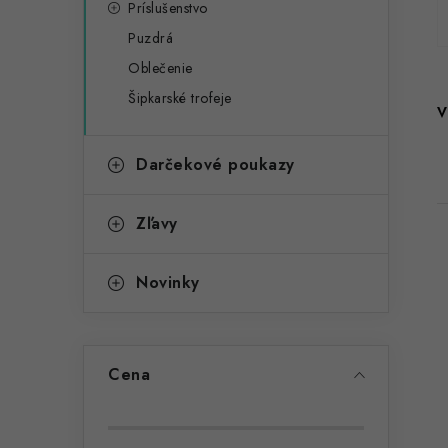
r
Príslušenstvo
a
i
Puzdrá
e
n
Oblečenie
e
Šipkarské trofeje
V
l
Darčekové poukazy
Zľavy
Novinky
i
Cena