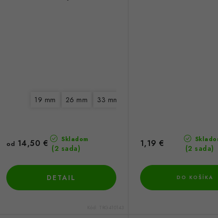
19 mm
26 mm
33 mm
Skladom
Sklado
14,50 €
1,19 €
od
(2 sada)
(2 sada)
DETAIL
DO KOŠÍKA
Kód:
TRG410143