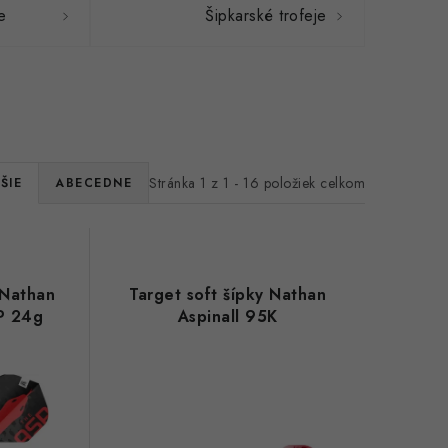
e
Šipkarské trofeje
Stránka
1
z
1
-
16
položiek celkom
ŠIE
ABECEDNE
 Nathan
Target soft šípky Nathan
SP 24g
Aspinall 95K