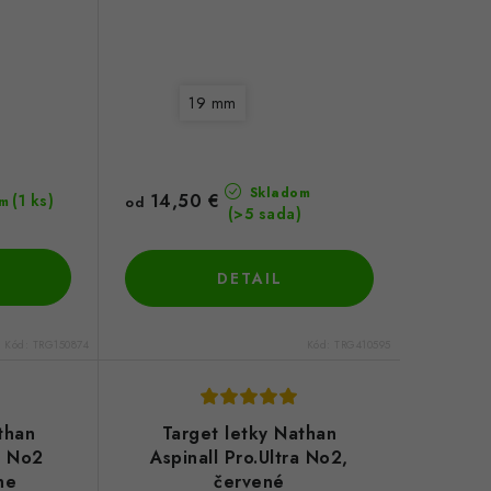
19 mm
Skladom
14,50 €
(1 ks)
m
od
(>5 sada)
DETAIL
Kód:
TRG150874
Kód:
TRG410595
than
Target letky Nathan
ra No2
Aspinall Pro.Ultra No2,
ne
červené