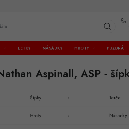
U
LETKY
NÁSADKY
HROTY
PUZDRÁ
Nathan Aspinall, ASP - šíp
Šípky
Terče
Hroty
Násadky