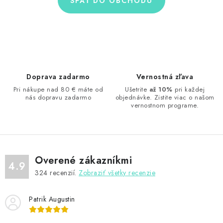
PRÍSLUŠENSTVO
SPÄŤ DO OBCHODU
OBLEČENIE
HRÁČI
Doprava zadarmo
Vernostná zľava
ZĽAVY
Pri nákupe nad 80 € máte od
Ušetrite
až 10%
pri každej
nás dopravu zadarmo
objednávke. Zistite viac o našom
TERČE A ŠÍPKY
vernostnom programe.
DARČEKOVÉ POUKAZY
NOVINKY
Overené zákazníkmi
4.9
324
recenzií.
Zobraziť všetky recenzie
Kontakty
Hodnotenie obchodu
Patrik Augustin