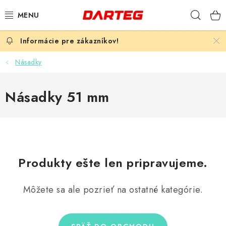
Prejsť
Hľad
na
obsah
ŠÍPKY
Násadky
TERČE
Násadky 51 mm
DOPLNKY K TERČU
LETKY
NÁSADKY
Produkty ešte len pripravujeme.
HROTY
Môžete sa ale pozrieť na ostatné kategórie.
PUZDRÁ