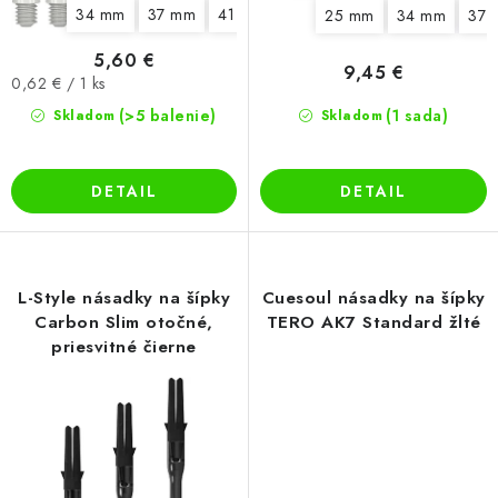
34 mm
37 mm
41 mm
44 mm
48 mm
25 mm
34 mm
37 
5,60 €
9,45 €
Jednotková
0,62 € / 1 ks
cena:
(>5 balenie)
(1 sada)
Skladom
Skladom
DETAIL
DETAIL
L-Style násadky na šípky
Cuesoul násadky na šípky
Carbon Slim otočné,
TERO AK7 Standard žlté
priesvitné čierne