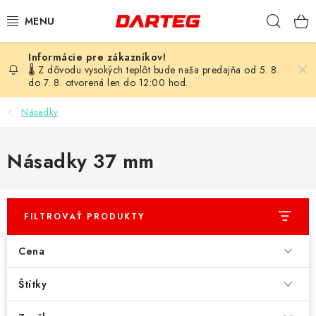
Prejsť
Hľad
na
obsah
ŠÍPKY
🌡️ Z dôvodu vysokých teplôt bude naša predajňa od 5. 8.
do 7. 8. otvorená len do 12:00 hod.
TERČE
Násadky
DOPLNKY K TERČU
Násadky 37 mm
LETKY
NÁSADKY
FILTROVAŤ PRODUKTY
HROTY
Cena
PUZDRÁ
Štítky