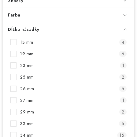
PRÍSLUŠENSTVO
Značky
Farba
OBLEČENIE
Dĺžka násadky
HRÁČI
13 mm
4
ZĽAVY
19 mm
6
TERČE A ŠÍPKY
23 mm
1
25 mm
2
DARČEKOVÉ POUKAZY
26 mm
6
NOVINKY
27 mm
1
29 mm
2
Kontakty
Hodnotenie obchodu
33 mm
6
34 mm
15