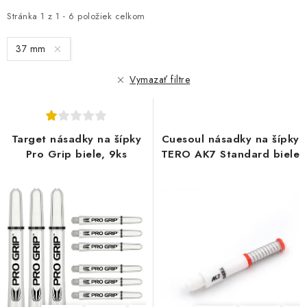
p
d
i
e
Stránka
1
z
1
-
6
položiek celkom
s
n
37 mm
p
i
r
e
Vymazať filtre
o
p
d
r
u
o
Target násadky na šípky
Cuesoul násadky na šípky
k
d
Pro Grip biele, 9ks
TERO AK7 Standard biele
t
u
o
k
v
t
o
v