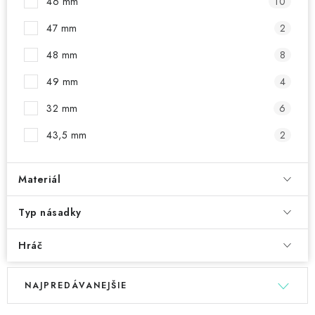
46 mm
10
47 mm
2
48 mm
8
49 mm
4
32 mm
6
43,5 mm
2
Materiál
Typ násadky
Hráč
V
R
NAJPREDÁVANEJŠIE
ý
a