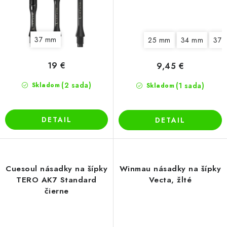
37 mm
25 mm
34 mm
37 
19 €
9,45 €
(2 sada)
Skladom
(1 sada)
Skladom
DETAIL
DETAIL
Cuesoul násadky na šípky
Winmau násadky na šípky
TERO AK7 Standard
Vecta, žlté
čierne