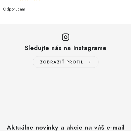
ý
Odporucam
p
i
s
u
Sledujte nás na Instagrame
ZOBRAZIŤ PROFIL
Aktuálne novinky a akcie na váš e-mail