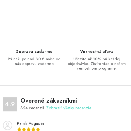
O
v
l
á
d
Doprava zadarmo
Vernostná zľava
a
Pri nákupe nad 80 € máte od
Ušetrite
až 10%
pri každej
nás dopravu zadarmo
objednávke. Zistite viac o našom
c
vernostnom programe.
i
e
p
r
Overené zákazníkmi
v
4.9
324
recenzií.
Zobraziť všetky recenzie
k
y
Patrik Augustin
v