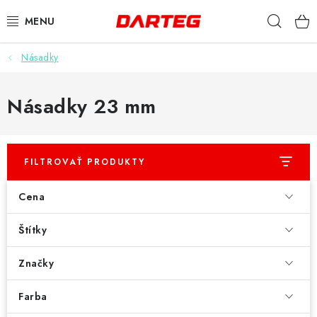
Prejsť
Hľad
na
obsah
Násadky
ŠÍPKY
TERČE
Násadky 23 mm
DOPLNKY K TERČU
FILTROVAŤ PRODUKTY
LETKY
Cena
NÁSADKY
Štítky
HROTY
Značky
PUZDRÁ
Farba