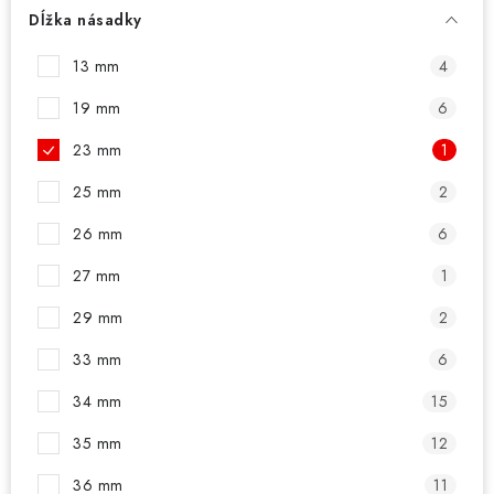
PRÍSLUŠENSTVO
Dĺžka násadky
OBLEČENIE
13 mm
4
19 mm
6
HRÁČI
23 mm
1
ZĽAVY
25 mm
2
TERČE A ŠÍPKY
26 mm
6
27 mm
1
DARČEKOVÉ POUKAZY
29 mm
2
NOVINKY
33 mm
6
34 mm
15
Kontakty
Hodnotenie obchodu
35 mm
12
36 mm
11