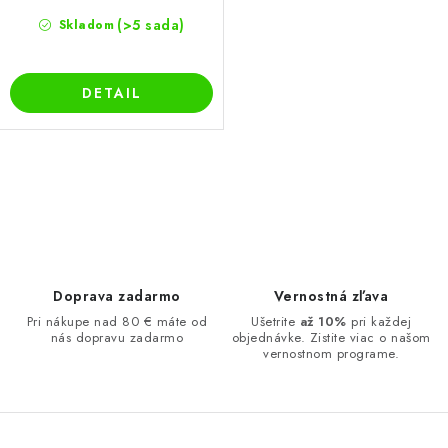
(>5 sada)
Skladom
DETAIL
O
v
l
á
d
Doprava zadarmo
Vernostná zľava
a
Pri nákupe nad 80 € máte od
Ušetrite
až 10%
pri každej
nás dopravu zadarmo
objednávke. Zistite viac o našom
c
vernostnom programe.
i
e
p