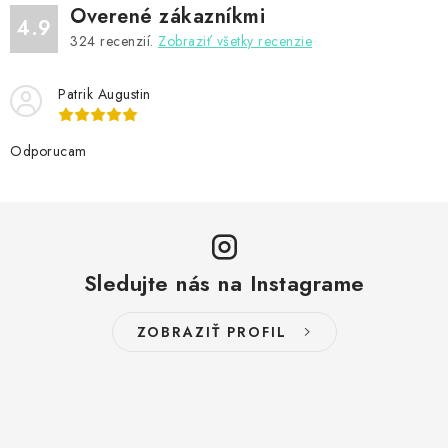
r
Overené zákazníkmi
v
4.9
324
recenzií.
Zobraziť všetky recenzie
k
y
Patrik Augustin
v
ý
Odporucam
p
i
s
u
Sledujte nás na Instagrame
ZOBRAZIŤ PROFIL