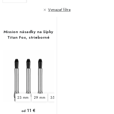
p
i
r
e
Vymazať filtre
o
p
d
r
u
o
Mission násadky na šípky
k
d
Titan Fox, strieborné
t
u
o
k
v
t
o
v
23 mm
29 mm
35 mm
11 €
od