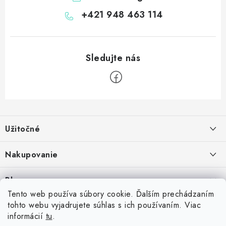
+421 948 463 114
Z
á
Užitočné
p
ä
Kontakt
Nakupovanie
t
O nás
i
Ako nakupovať
Blog
e
Vernostný program
Možnosti dopravy
Tento web používa súbory cookie. Ďalším prechádzaním
Skrutkovacie hroty na šípky: Swiss Point, Switch Point, Quick Point a
tohto webu vyjadrujete súhlas s ich používaním. Viac
Príďte si vyskúšať šípky
Spolupráca s klubmi
Možnosti platby
EZ-Point – kompatibilita a rozdiely
informácií
tu
.
14.7.2026
Inšpirujte sa zákazníkmi