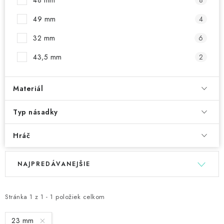
48 mm
8
49 mm
4
32 mm
6
43,5 mm
2
Materiál
Typ násadky
Hráč
V
R
NAJPREDÁVANEJŠIE
ý
a
p
d
i
e
Stránka
1
z
1
-
1
položiek celkom
s
n
23 mm