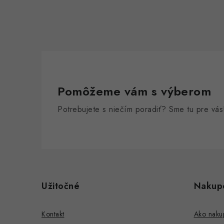
Pomôžeme vám s výberom
Potrebujete s niečím poradiť? Sme tu pre vás
Z
á
Užitočné
Nakup
p
ä
Kontakt
Ako naku