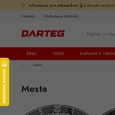
Prejsť
🌡️ Z dôvodu vysokých
na
obsah
Kontakty
Hodnotenie obchodu
ŠÍPKY
TERČE
DOPLNKY K TERČ
Domov
Mesta
Mesta
V
ý