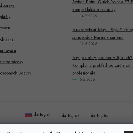
Switch Point, Quick Point a EZ-
 dopravy
kompatibilita a rozdiely
14.7.2026
platby
tovaru
Ako si vybrať letky L-Style? Kom
sprievodca tvarmi a sériami
ednávka
12.5.2026
ia tovaru
Aký je dobrý priemer v šípkach?
é podmienky
Kompletný prehľad od začiatočn
osobných údajov
profesionála
5.5.2026
darteg.sk
darteg.cz
darteg.hu