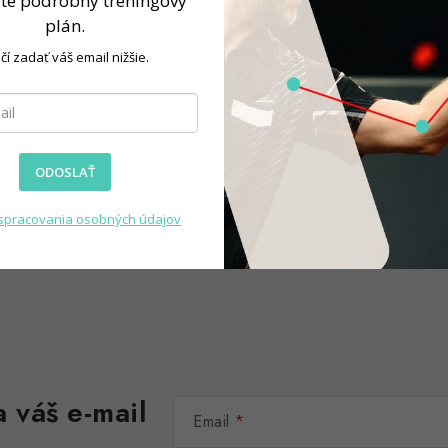
jte podrobný tréningový
ame
plán.
čí zadať váš email nižšie.
ODOSLAŤ
spracovania osobných údajov
 váš e-mail
Email