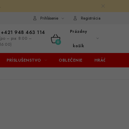
.
Prihlásenie
Registrácia
Prázdny
+421 948 463 114
(po – pia: 8:00 –
NÁKUPNÝ
16:00)
košík
KOŠÍK
PRÍSLUŠENSTVO
OBLEČENIE
HRÁČI
ZĽA