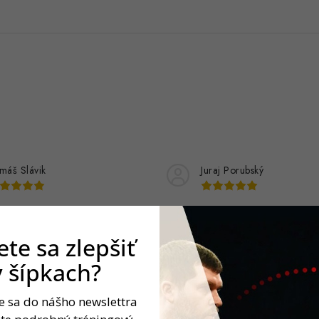
máš Slávik
Juraj Porubský
t, odporucam….
dobré
te sa zlepšiť
v šípkach?
te sa do nášho newslettra