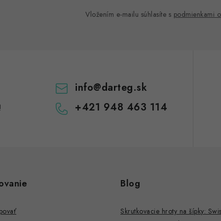
Vložením e-mailu súhlasíte s
podmienkami o
info
@
darteg.sk
+421 948 463 114
!
ovanie
Blog
povať
Skrutkovacie hroty na šípky: Swis