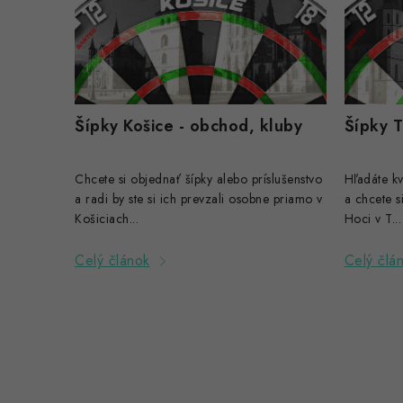
p
i
s
Šípky Košice - obchod, kluby
Šípky T
č
l
Chcete si objednať šípky alebo príslušenstvo
Hľadáte kva
á
a radi by ste si ich prevzali osobne priamo v
a chcete s
Košiciach...
Hoci v T...
n
Celý článok
Celý člá
k
o
v
O