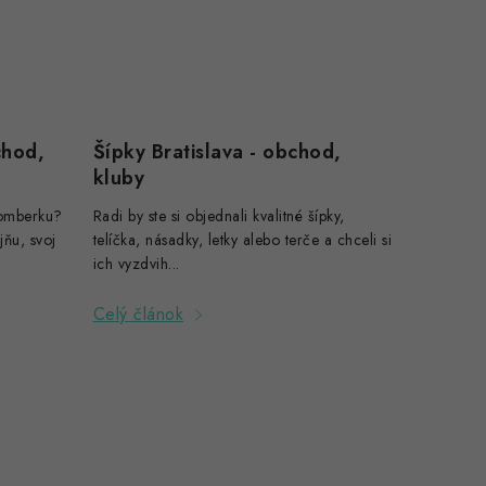
chod,
Šípky Bratislava - obchod,
kluby
žomberku?
Radi by ste si objednali kvalitné šípky,
ňu, svoj
telíčka, násadky, letky alebo terče a chceli si
ich vyzdvih...
Celý článok