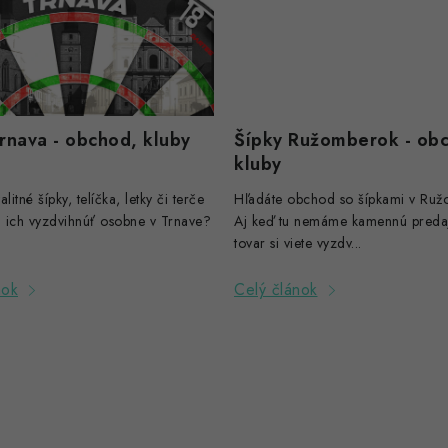
rnava - obchod, kluby
Šípky Ružomberok - ob
kluby
litné šípky, telíčka, letky či terče
Hľadáte obchod so šípkami v Ru
i ich vyzdvihnúť osobne v Trnave?
Aj keď tu nemáme kamennú predaj
tovar si viete vyzdv...
nok
Celý článok