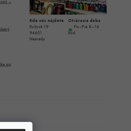
Point –
Kde nás nájdete
Otváracia doba
Ružová 19
Po–Pia 8–16
pletný
94651
hod.
Nesvady
íka po