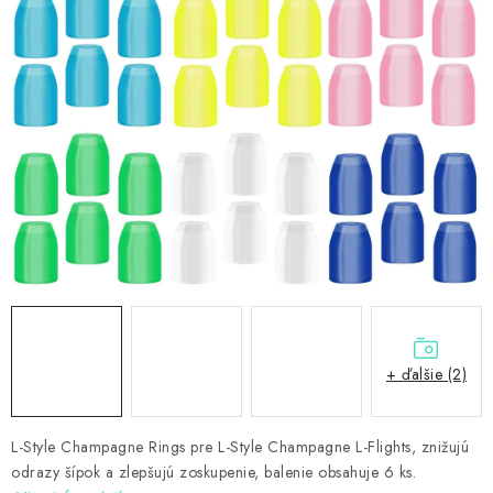
PRÍSLUŠENSTVO
OBLEČENIE
HRÁČI
ZĽAVY
TERČE A ŠÍPKY
DARČEKOVÉ POUKAZY
NOVINKY
+ ďalšie (2)
Kontakty
Hodnotenie obchodu
L-Style Champagne Rings pre L-Style Champagne L-Flights, znižujú
odrazy šípok a zlepšujú zoskupenie, balenie obsahuje 6 ks.