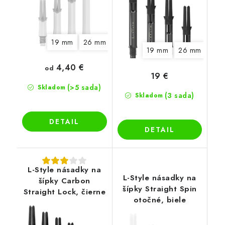
19 mm
26 mm
33 mm
19 mm
26 mm
4,40 €
od
19 €
(>5 sada)
Skladom
(3 sada)
Skladom
DETAIL
DETAIL
L-Style násadky na
L-Style násadky na
šípky Carbon
šípky Straight Spin
Straight Lock, čierne
otočné, biele