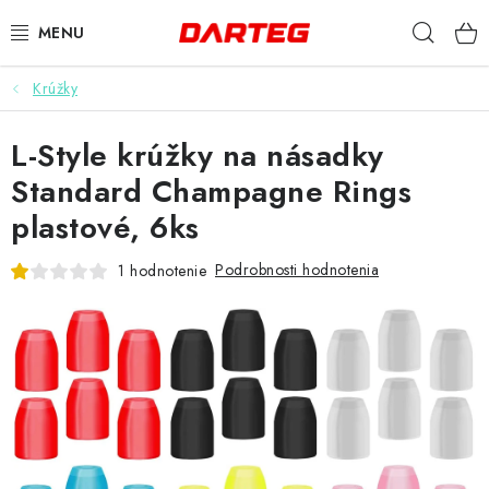
Prejsť
Hľad
na
obsah
Krúžky
ŠÍPKY
L-Style krúžky na násadky
TERČE
Standard Champagne Rings
DOPLNKY K TERČU
plastové, 6ks
LETKY
Podrobnosti hodnotenia
1 hodnotenie
NÁSADKY
HROTY
PUZDRÁ