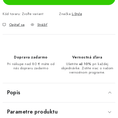
Kód tovaru:
Zvoľte variant
Značka:
L-Style
Opýtať sa
Strážiť
Doprava zadarmo
Vernostná zľava
Pri nákupe nad 80 € máte od
Ušetrite
až 10%
pri každej
nás dopravu zadarmo
objednávke. Zistite viac o našom
vernostnom programe.
Popis
Parametre produktu