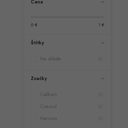
Cena
0
€
1
€
Štítky
Na sklade
0
Značky
Caliburn
0
Cuesoul
0
Harrows
0