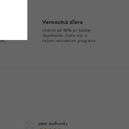
ca
Vernostná zľava
Ušetrite
až 10%
pri každej
o
objednávke. Zistite viac o
ws,
našom vernostnom programe.
peter podhorsky