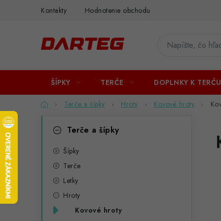
Prejsť
Kontakty
Hodnotenie obchodu
na
obsah
ŠÍPKY
TERČE
DOPLNKY K TERČ
Domov
Terče a šípky
Hroty
Kovové hroty
Kov
B
K
Preskočiť
Terče a šípky
kategórie
a
o
t
Šípky
č
Terče
e
n
Letky
g
ý
Hroty
ó
Kovové hroty
p