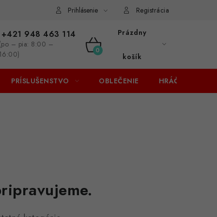
Prihlásenie
Registrácia
Prázdny
+421 948 463 114
(po – pia: 8:00 –
NÁKUPNÝ
16:00)
košík
KOŠÍK
PRÍSLUŠENSTVO
OBLEČENIE
HRÁČI
ZĽA
pripravujeme.