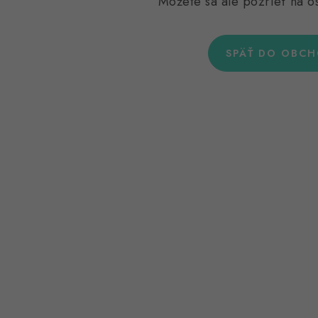
Môžete sa ale pozrieť na os
SPÄŤ DO OBC