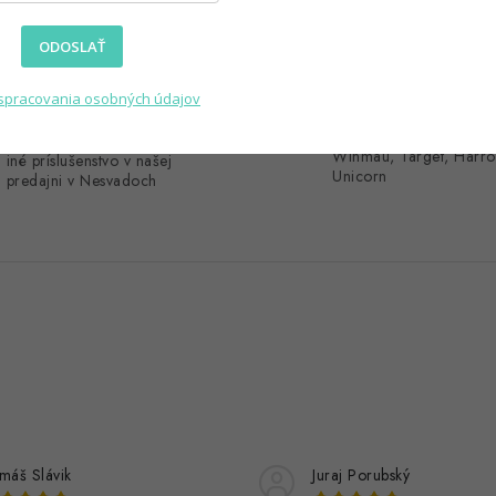
ODOSLAŤ
Navštívte našu
Overený predaj
spracovania osobných údajov
predajňu
Sme overený predajca
prémiových značiek ak
Vyskúšajte si u nás šípky alebo
Winmau, Target, Harro
iné príslušenstvo v našej
Unicorn
predajni v Nesvadoch
máš Slávik
Juraj Porubský