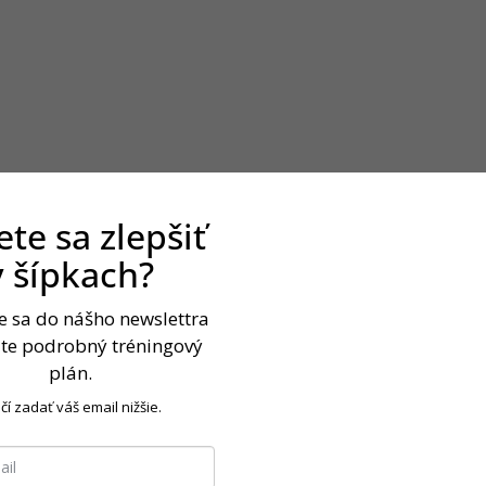
te sa zlepšiť
v šípkach?
te sa do nášho newslettra
jte podrobný tréningový
plán.
čí zadať váš email nižšie.