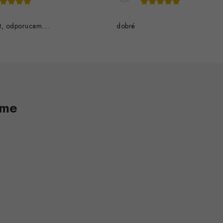
t, odporucam….
dobré
ame