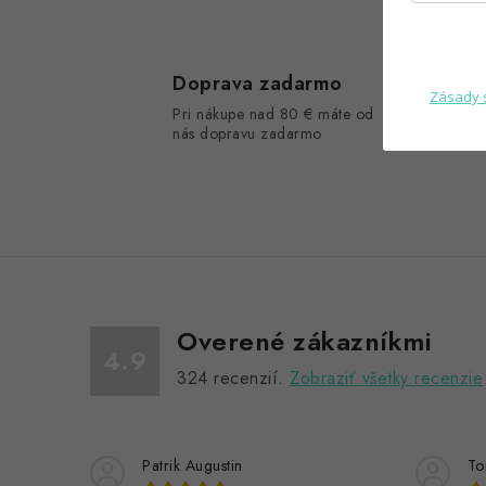
Doprava zadarmo
Zásady 
Pri nákupe nad 80 € máte od
nás dopravu zadarmo
Overené zákazníkmi
4.9
324
recenzií.
Zobraziť všetky recenzie
Patrik Augustin
To