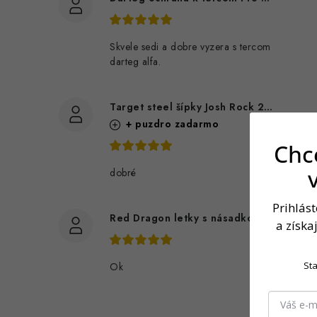
Skvele sedi a dobre vyzera s tercom
darteg alfa.
Target steel šípky Josh Rock 22g
+ puzdro zadarmo
Chce
dobré
Prihlás
Red Dragon letky s násadkou Nitro Flite, biele, priehľadné
a získa
Sta
Ok