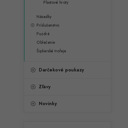
r
Plastové hroty
a
i
e
n
Násadky
Príslušenstvo
e
Puzdrá
l
Oblečenie
Šipkarské trofeje
Darčekové poukazy
Zľavy
Novinky