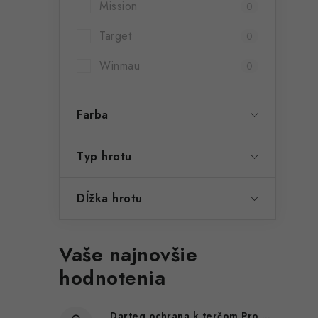
Mission
0
Target
0
Winmau
0
Farba
Typ hrotu
Dĺžka hrotu
Vaše najnovšie
hodnotenia
Darteg ochrana k terčom Pro Logo, červená