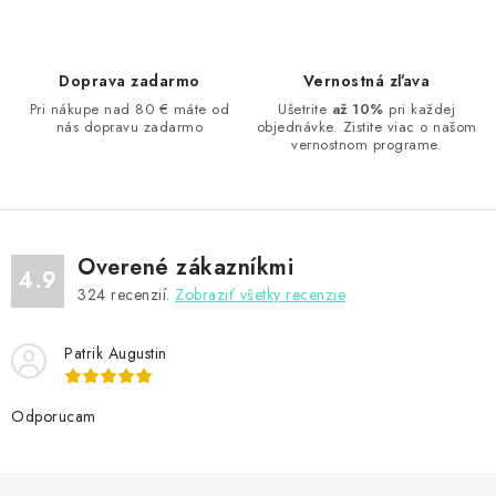
l
á
d
Doprava zadarmo
Vernostná zľava
a
Pri nákupe nad 80 € máte od
Ušetrite
až 10%
pri každej
nás dopravu zadarmo
objednávke. Zistite viac o našom
c
vernostnom programe.
i
e
p
r
Overené zákazníkmi
v
4.9
324
recenzií.
Zobraziť všetky recenzie
k
y
Patrik Augustin
v
ý
Odporucam
p
i
s