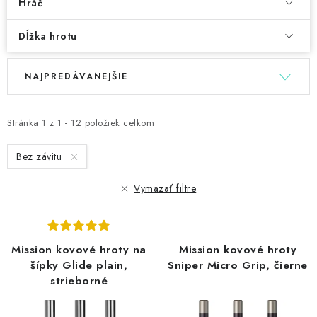
Hráč
Dĺžka hrotu
V
R
NAJPREDÁVANEJŠIE
ý
a
p
d
i
e
Stránka
1
z
1
-
12
položiek celkom
s
n
Bez závitu
p
i
r
e
Vymazať filtre
o
p
d
r
u
o
Mission kovové hroty na
Mission kovové hroty
k
d
šípky Glide plain,
Sniper Micro Grip, čierne
t
u
strieborné
o
k