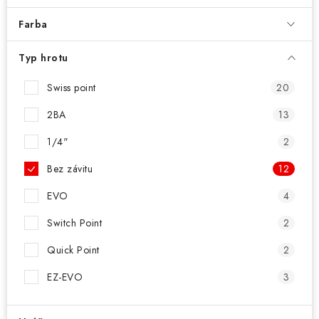
PRÍSLUŠENSTVO
Farba
OBLEČENIE
Typ hrotu
HRÁČI
Swiss point
20
ZĽAVY
2BA
13
1/4"
2
TERČE A ŠÍPKY
Bez závitu
12
DARČEKOVÉ POUKAZY
EVO
4
NOVINKY
Switch Point
2
Quick Point
2
Kontakty
Hodnotenie obchodu
EZ-EVO
3