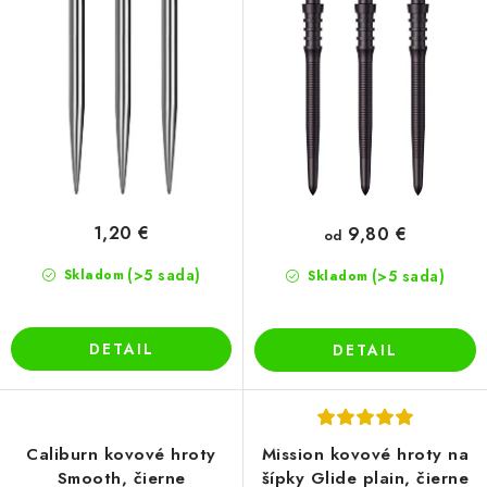
v
t
o
v
1,20 €
9,80 €
od
(>5 sada)
Skladom
(>5 sada)
Skladom
DETAIL
DETAIL
Caliburn kovové hroty
Mission kovové hroty na
Smooth, čierne
šípky Glide plain, čierne