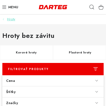
Prejsť
Hľad
na
obsah
Hroty
ŠÍPKY
TERČE
Hroty bez závitu
DOPLNKY K TERČU
Kovové hroty
Plastové hroty
LETKY
NÁSADKY
FILTROVAŤ PRODUKTY
Cena
HROTY
Štítky
PUZDRÁ
Značky