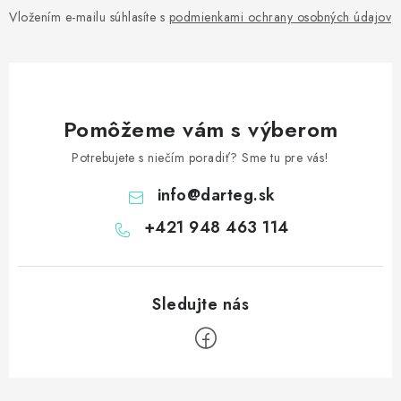
Vložením e-mailu súhlasíte s
podmienkami ochrany osobných údajov
Pomôžeme vám s výberom
Potrebujete s niečím poradiť? Sme tu pre vás!
info
@
darteg.sk
+421 948 463 114
Z