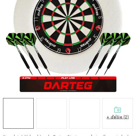
PRÍSLUŠENSTVO
OBLEČENIE
HRÁČI
ZĽAVY
TERČE A ŠÍPKY
DARČEKOVÉ POUKAZY
NOVINKY
Kontakty
Hodnotenie obchodu
+ ďalšie (2)