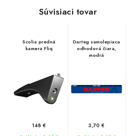
Súvisiaci tovar
Scolia predná
Darteg samolepiaca
kamera Fliq
odhodová čiara,
modrá
148 €
3,70 €