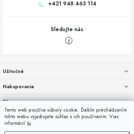
+421 948 463 114
Z
á
Užitočné
p
ä
Kontakt
Nakupovanie
t
O nás
i
Ako nakupovať
Blog
e
Vernostný program
Možnosti dopravy
Tento web používa súbory cookie. Ďalším prechádzaním
Skrutkovacie hroty na šípky: Swiss Point, Switch Point, Quick Point a
tohto webu vyjadrujete súhlas s ich používaním. Viac
Príďte si vyskúšať šípky
Spolupráca s klubmi
Možnosti platby
EZ-Point – kompatibilita a rozdiely
informácií
tu
.
14.7.2026
Inšpirujte sa zákazníkmi
Vrátenie tovaru