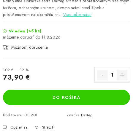
Kompletná šípkarská sada Darteg Starter s profesionálnym sisalovým
terčom, ochranným kruhom, dvoma setmi steel šípok a
príslušenstvom na okamžitú hru.
Viac informácií
(>5 ks)
Skladom
11.8.2026
Možnosti doručenia
109 €
–32 %
73,90 €
Jednotková cena:
DO KOŠÍKA
Kód tovaru:
DG201
Značka:
Darteg
Opýtať sa
Strážiť