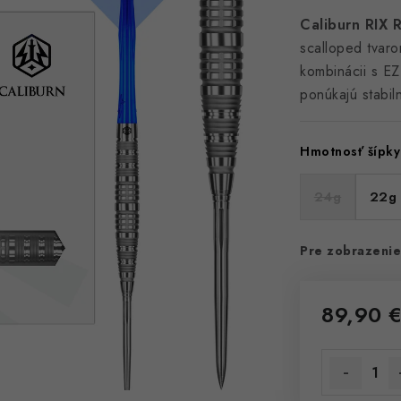
Caliburn RIX 
scalloped tvar
kombinácii s E
ponúkajú stabil
Hmotnosť šípky
24g
22g
Pre zobrazenie
89,90 
Jednotková 