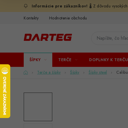
Prejsť
🌡️ Z dôvodu vysokých
na
obsah
Kontakty
Hodnotenie obchodu
ŠÍPKY
TERČE
DOPLNKY K TERČ
Domov
Terče a šípky
Šípky
Šípky steel
Calibu