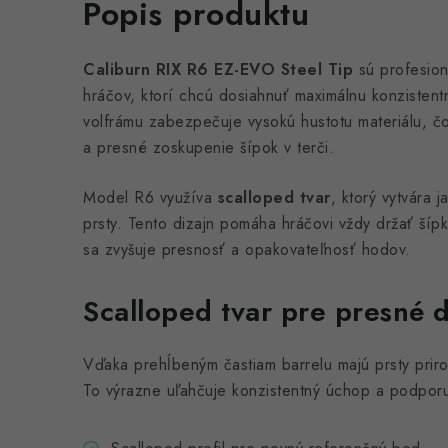
Popis produktu
Caliburn RIX R6 EZ-EVO Steel Tip
sú profesion
hráčov, ktorí chcú dosiahnuť maximálnu konzistent
volfrámu zabezpečuje vysokú hustotu materiálu, č
a presné zoskupenie šípok v terči.
Model R6 využíva
scalloped tvar
, ktorý vytvára 
prsty. Tento dizajn pomáha hráčovi vždy držať ší
sa zvyšuje presnosť a opakovateľnosť hodov.
Scalloped tvar pre presné 
Vďaka prehĺbeným častiam barrelu majú prsty pri
To výrazne uľahčuje konzistentný úchop a podporuj