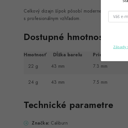
Sta
Celkový dizajn šípok pôsobí moderne a technicky
s profesionálnym vzhľadom.
Dostupné hmotnosti
Zásady 
Hmotnosť
Dĺžka barelu
Priemer barelu
22 g
43 mm
7.3 mm
24 g
43 mm
7.5 mm
Technické parametre
Značka:
Caliburn