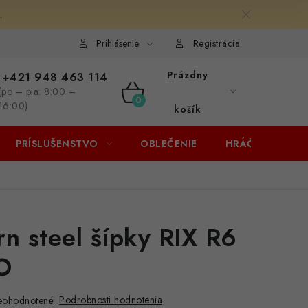
.
Prihlásenie
Registrácia
Prázdny
+421 948 463 114
(po – pia: 8:00 –
NÁKUPNÝ
16:00)
košík
KOŠÍK
PRÍSLUŠENSTVO
OBLEČENIE
HRÁČI
ZĽA
rn steel šípky RIX R6
O
Podrobnosti hodnotenia
eohodnotené