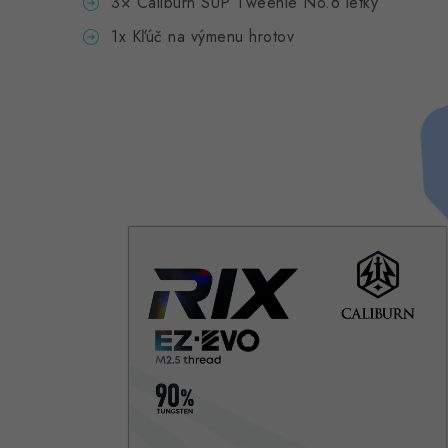
3× Caliburn SUP Tweenie No.6 letky
1x Kľúč na výmenu hrotov