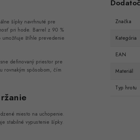
Dodatoč
Značka
álne šípky navrhnuté pre
nosť pri hode. Barrel z 90 %
o umožňuje štíhle prevedenie
Kategória
EAN
jasne definovaný priestor pre
pku rovnakým spôsobom, čím
Materiál
Typ hrotu
držanie
rodzené miesto na uchopenie.
e stabilné vypustenie šípky.