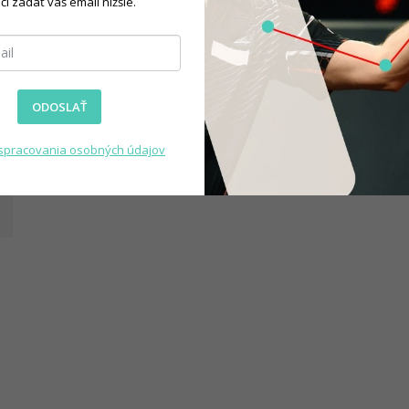
čí zadať váš email nižšie.
, pričom kombinuje funkčnosť
ODOSLAŤ
spracovania osobných údajov