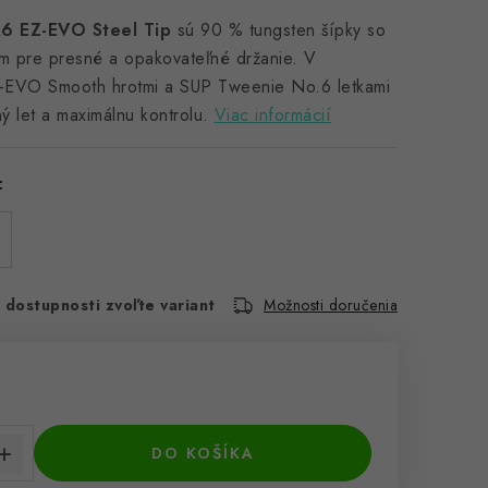
R6 EZ-EVO Steel Tip
sú 90 % tungsten šípky so
om pre presné a opakovateľné držanie. V
Z-EVO Smooth hrotmi a SUP Tweenie No.6 letkami
ný let a maximálnu kontrolu.
Viac informácií
:
 dostupnosti zvoľte variant
Možnosti doručenia
€
cena:
DO KOŠÍKA