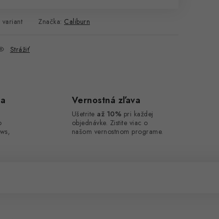
 variant
Značka:
Caliburn
Strážiť
ca
Vernostná zľava
Ušetrite
až 10%
pri každej
o
objednávke. Zistite viac o
ws,
našom vernostnom programe.