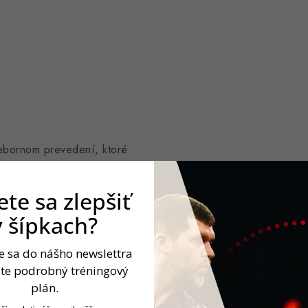
iebornom prevedení, ktoré
akt so sisalom. Hladký
ichnutie.
te sa zlepšiť
v šípkach?
up
te sa do nášho newslettra
No.6 letky
, ktoré podporujú
jte podrobný tréningový
k. Tento setup je vhodný pre
plán.