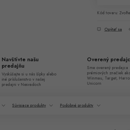
Kód tovaru:
Zvoľte
Opýtať sa
Navštívte našu
Overený predaj
predajňu
Sme overený predajca
prémiových značiek ak
Vyskúšajte si u nás šípky alebo
Winmau, Target, Harro
iné príslušenstvo v našej
Unicorn
predajni v Nesvadoch
Súvisiace produkty
Podobné produkty