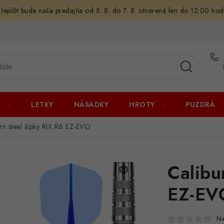
 teplôt bude naša predajňa od 5. 8. do 7. 8. otvorená len do 12:00 hod
U
LETKY
NÁSADKY
HROTY
PUZDRÁ
rn steel šípky RIX R6 EZ-EVO
Calibu
EZ-EV
N