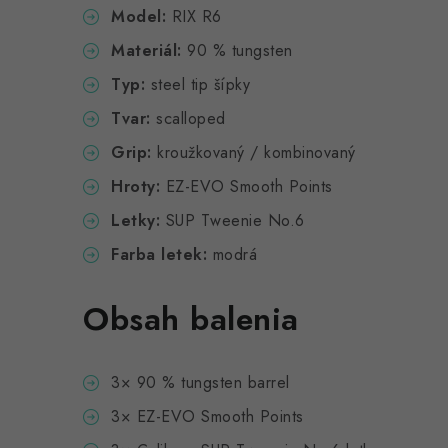
Model:
RIX R6
Materiál:
90 % tungsten
Typ:
steel tip šípky
Tvar:
scalloped
Grip:
kroužkovaný / kombinovaný
Hroty:
EZ-EVO Smooth Points
Letky:
SUP Tweenie No.6
Farba letek:
modrá
Obsah balenia
3× 90 % tungsten barrel
3× EZ-EVO Smooth Points