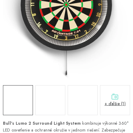
PRÍSLUŠENSTVO
OBLEČENIE
HRÁČI
ZĽAVY
TERČE A ŠÍPKY
DARČEKOVÉ POUKAZY
NOVINKY
+ ďalšie (1)
Kontakty
Hodnotenie obchodu
Bull's Lumo 2 Surround Light System
kombinuje výkonné 360°
LED osvetlenie a ochranné okružie v jednom riešení. Zabezpečuje