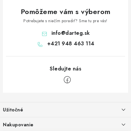
Pomôžeme vám s výberom
Potrebujete s niečím poradiť? Sme tu pre vás!
info
@
darteg.sk
+421 948 463 114
Z
á
Užitočné
p
ä
Kontakt
Nakupovanie
t