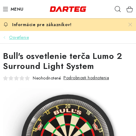
Prejsť
Hľad
na
obsah
ŠÍPKY
Osvetlenie
TERČE
Bull's osvetlenie terča Lumo 2
DOPLNKY K TERČU
Surround Light System
LETKY
Podrobnosti hodnotenia
Neohodnotené
NÁSADKY
HROTY
PUZDRÁ