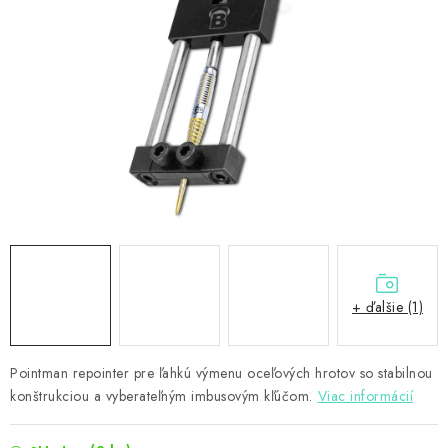
PRÍSLUŠENSTVO
OBLEČENIE
HRÁČI
ZĽAVY
TERČE A ŠÍPKY
DARČEKOVÉ POUKAZY
+ ďalšie (1)
NOVINKY
Kontakty
Hodnotenie obchodu
Pointman repointer pre ľahkú výmenu oceľových hrotov so stabilnou
konštrukciou a vyberateľným imbusovým kľúčom.
Viac informácií