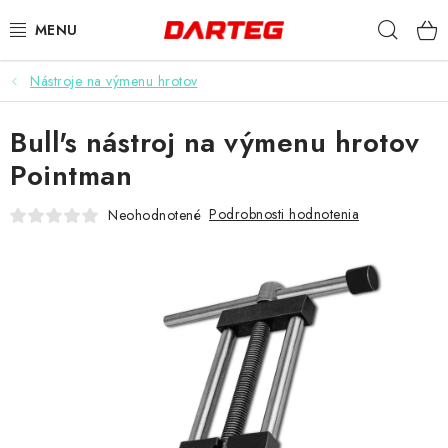
Prejsť
Hľad
na
obsah
Nástroje na výmenu hrotov
ŠÍPKY
Bull's nástroj na výmenu hrotov
TERČE
Pointman
DOPLNKY K TERČU
Podrobnosti hodnotenia
Neohodnotené
LETKY
NÁSADKY
HROTY
PUZDRÁ