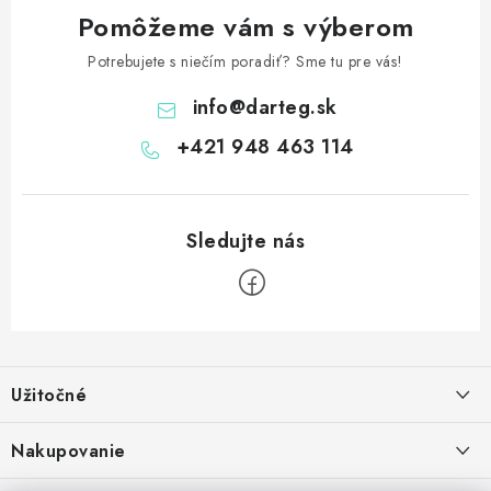
Pomôžeme vám s výberom
Potrebujete s niečím poradiť? Sme tu pre vás!
info
@
darteg.sk
+421 948 463 114
Z
á
Užitočné
p
ä
Kontakt
Nakupovanie
t
O nás